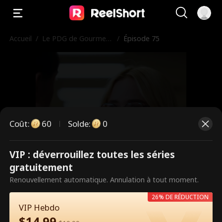
Accueil
/
Le PDG de Gourmet
/
Épisode 75
s'avère être le père d
e mon bébé
Coût
:
60
Solde
:
0
VIP : déverrouillez toutes les séries
Ce sont des épisodes payants.
gratuitement
Débloquez pour regarder.
Renouvellement automatique. Annulation à tout moment.
26% DE RÉDUCTION
VIP Hebdo
60
Débloquer maintenant
$
14.99