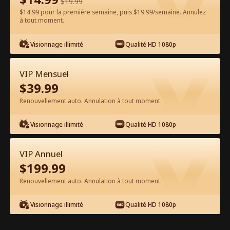
$
19.99
$14.99 pour la première semaine, puis $19.99/semaine. Annulez
à tout moment.
Regarder gratuitement sur l'App
Visionnage illimité
Qualité HD 1080p
VIP Mensuel
$
39.99
Renouvellement auto. Annulation à tout moment.
Visionnage illimité
Qualité HD 1080p
Épisode 75 - Le PDG de Gourmet
s'avère être le père de mon bébé
VIP Annuel
Film complet
$
199.99
0-49
50-79
Tous les épisodes
Renouvellement auto. Annulation à tout moment.
74
75
76
77
78
79
Visionnage illimité
Qualité HD 1080p