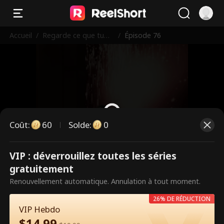
Accueil
/
Regarde ce que tu
/
Épisode 76
m'as fait faire
Coût
:
60
Solde
:
0
VIP : déverrouillez toutes les séries
Ce sont des épisodes payants.
gratuitement
Débloquez pour regarder.
Renouvellement automatique. Annulation à tout moment.
26% DE RÉDUCTION
VIP Hebdo
60
Débloquer maintenant
$
14.99