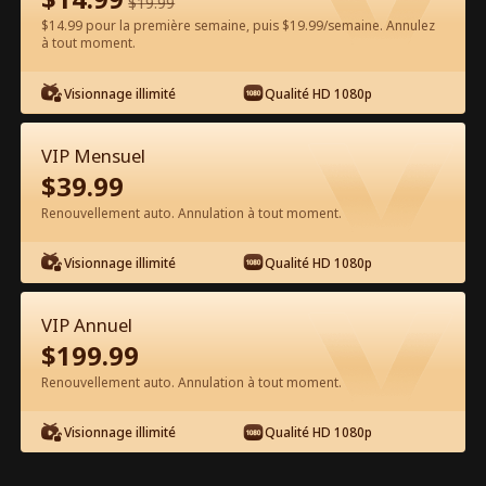
$
19.99
$14.99 pour la première semaine, puis $19.99/semaine. Annulez
Regarder gratuitement sur l'App
à tout moment.
Visionnage illimité
Qualité HD 1080p
VIP Mensuel
$
39.99
Renouvellement auto. Annulation à tout moment.
Épisode 76 - Regarde ce que tu m'as
Visionnage illimité
Qualité HD 1080p
fait faire Film complet
VIP Annuel
0-49
50-82
Tous les épisodes
$
199.99
Renouvellement auto. Annulation à tout moment.
76
77
78
79
80
8
Visionnage illimité
Qualité HD 1080p