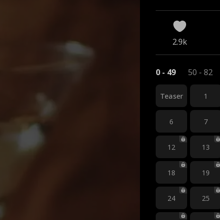
2.9k
0 - 49
50 - 82
Teaser
1
6
7
12
13
18
19
24
25