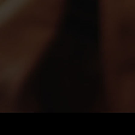
Coût
:
60
Solde
:
0