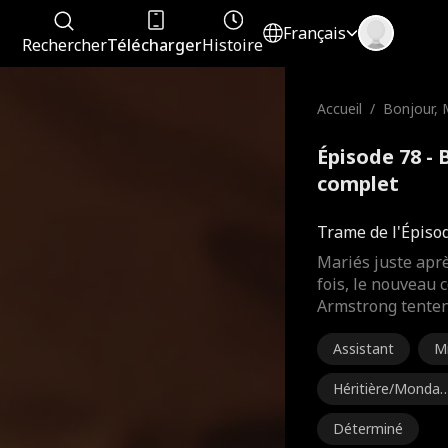
Français
Rechercher
Télécharger
Histoire
Accueil
/
Bonjour, 
Épisode 78 -
complet
Trame de l'Épiso
Mariés juste aprè
fois, le nouveau
Armstrong tentent
Assistant
Mi
Héritière/Mondai
e
Déterminé