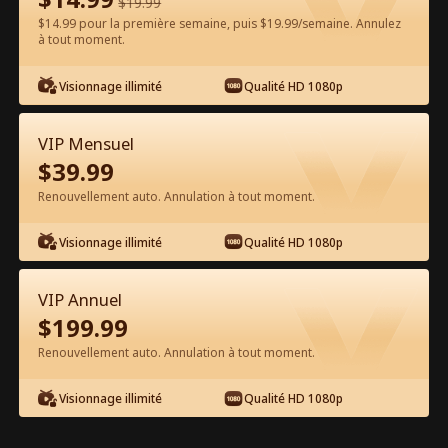
$
19.99
$14.99 pour la première semaine, puis $19.99/semaine. Annulez
Regarder gratuitement sur l'App
à tout moment.
Visionnage illimité
Qualité HD 1080p
VIP Mensuel
$
39.99
Renouvellement auto. Annulation à tout moment.
Épisode 78 - Je ne suis vraiment pas
Visionnage illimité
Qualité HD 1080p
un immortel Film complet
Alias du drama :  
Je ne suis rien d'autre qu'un mortel
VIP Annuel
$
199.99
1-50
51-80
Tous les épisodes
Renouvellement auto. Annulation à tout moment.
75
76
77
78
79
80
Visionnage illimité
Qualité HD 1080p