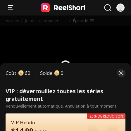
Accueil
/
Je ne suis vraiment p
/
Épisode 78
as un immortel
Coût
:
60
Solde
:
0
VIP : déverrouillez toutes les séries
Ce sont des épisodes payants.
gratuitement
Débloquez pour regarder.
Renouvellement automatique. Annulation à tout moment.
26% DE RÉDUCTION
VIP Hebdo
60
Débloquer maintenant
$
14.99