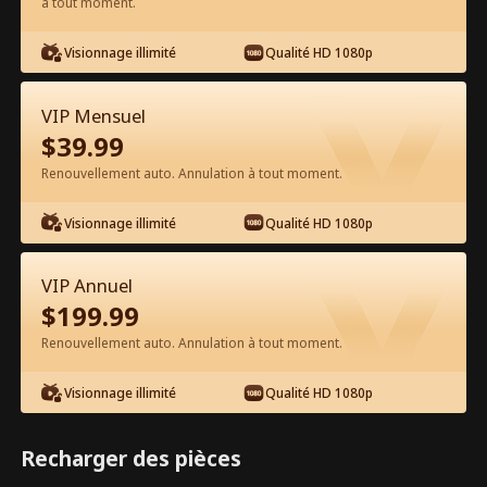
à tout moment.
Visionnage illimité
Qualité HD 1080p
VIP Mensuel
$
39.99
Épisode 8 - Je suis enceinte, rompons
Renouvellement auto. Annulation à tout moment.
! Film complet
Visionnage illimité
Qualité HD 1080p
0-49
50-65
Tous les épisodes
VIP Annuel
8
9
10
11
12
1
$
199.99
Renouvellement auto. Annulation à tout moment.
Visionnage illimité
Qualité HD 1080p
Exclusivité App :
4.2k
77.4k
Partager
Ouvrir
Recharger des pièces
Débloquages gratuits