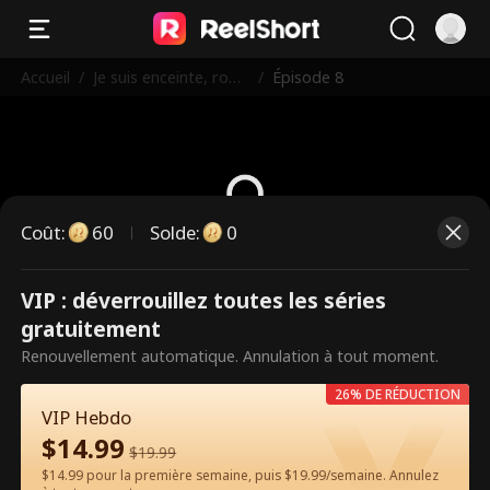
Accueil
/
Je suis enceinte, rom
/
Épisode 8
pons !
Coût
:
60
Solde
:
0
Ce sont des épisodes payants.
VIP : déverrouillez toutes les séries
Débloquez pour regarder.
gratuitement
Renouvellement automatique. Annulation à tout moment.
26% DE RÉDUCTION
60
Débloquer maintenant
VIP Hebdo
$
14.99
$
19.99
$14.99 pour la première semaine, puis $19.99/semaine. Annulez
Regarder gratuitement sur l'App