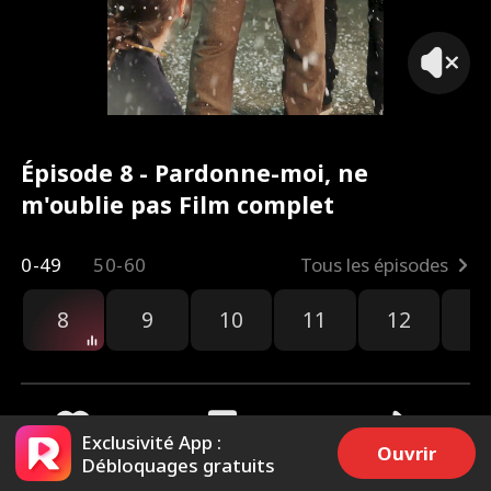
Épisode 8 - Pardonne-moi, ne
m'oublie pas Film complet
0-49
50-60
Tous les épisodes
8
9
10
11
12
1
Exclusivité App :
Ouvrir
Débloquages gratuits
726
7.8k
Partager