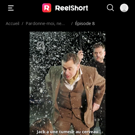
Accueil
/
Pardonne-moi, ne
/
Épisode 8
m'oublie pas
Jack a une tumeur au cerveau