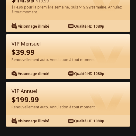
$
19.99
$14.99 pour la première semaine, puis $19.99/semaine. Annulez
Regarder gratuitement sur l'App
à tout moment.
Visionnage illimité
Qualité HD 1080p
VIP Mensuel
$
39.99
Renouvellement auto. Annulation à tout moment.
Épisode 80 - Marié à première vue
Visionnage illimité
Qualité HD 1080p
Film complet
VIP Annuel
1-50
51-89
Tous les épisodes
$
199.99
Renouvellement auto. Annulation à tout moment.
80
81
82
83
84
8
Visionnage illimité
Qualité HD 1080p