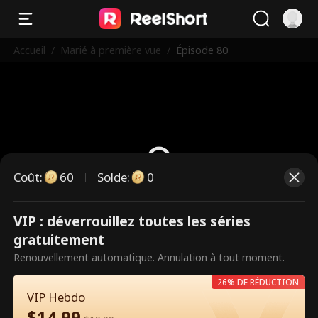
Accueil
/
Marié à première vue
/
Épisode 80
Coût
:
60
Solde
:
0
VIP : déverrouillez toutes les séries
Ce sont des épisodes payants.
gratuitement
Débloquez pour regarder.
Renouvellement automatique. Annulation à tout moment.
26% DE RÉDUCTION
VIP Hebdo
60
Débloquer maintenant
$
14.99