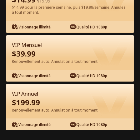
$
19.99
$14.99 pour la première semaine, puis $19.99/semaine. Annulez
Regarder gratuitement sur l'App
à tout moment.
Visionnage illimité
Qualité HD 1080p
VIP Mensuel
$
39.99
Renouvellement auto. Annulation à tout moment.
Épisode 81 - Captivée par l'Amour
Visionnage illimité
Qualité HD 1080p
d'un Cow-boy Film complet
VIP Annuel
0-49
50-86
Tous les épisodes
$
199.99
Renouvellement auto. Annulation à tout moment.
81
82
83
84
85
8
Visionnage illimité
Qualité HD 1080p