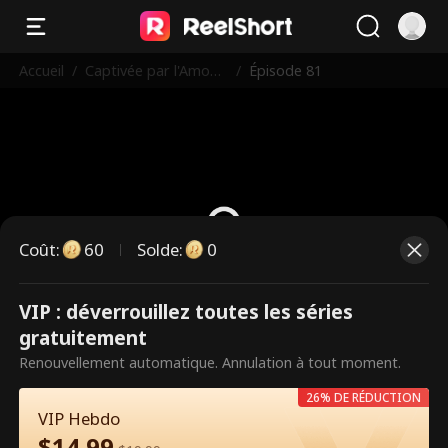
Accueil
/
Captivée par l'Amour
/
Épisode 81
d'un Cow-boy
Coût
:
60
Solde
:
0
VIP : déverrouillez toutes les séries
Ce sont des épisodes payants.
gratuitement
Débloquez pour regarder.
Renouvellement automatique. Annulation à tout moment.
26% DE RÉDUCTION
VIP Hebdo
60
Débloquer maintenant
$
14.99