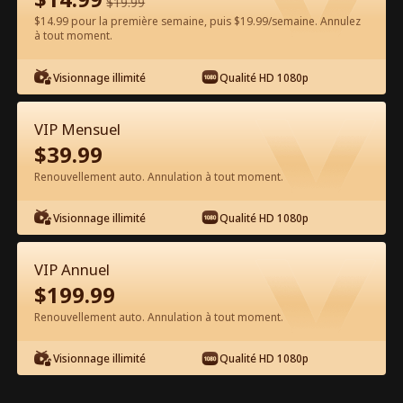
$
19.99
$14.99 pour la première semaine, puis $19.99/semaine. Annulez
à tout moment.
Regarder gratuitement sur l'App
Visionnage illimité
Qualité HD 1080p
VIP Mensuel
$
39.99
Renouvellement auto. Annulation à tout moment.
Visionnage illimité
Qualité HD 1080p
Épisode 82 - Désolé, ma Chère Fille
Film complet
VIP Annuel
$
199.99
1-50
51-85
Tous les épisodes
Renouvellement auto. Annulation à tout moment.
80
81
82
83
84
85
Visionnage illimité
Qualité HD 1080p