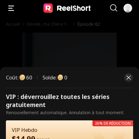
Accueil
/
Désolé, ma Chère Fill
/
Épisode 82
e
Coût
:
60
Solde
:
0
VIP : déverrouillez toutes les séries
Ce sont des épisodes payants.
gratuitement
Débloquez pour regarder.
Renouvellement automatique. Annulation à tout moment.
26% DE RÉDUCTION
VIP Hebdo
60
Débloquer maintenant
$
14.99