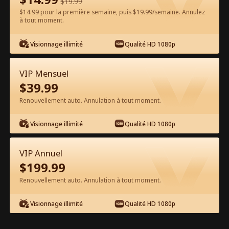
$
19.99
$14.99 pour la première semaine, puis $19.99/semaine. Annulez
Regarder gratuitement sur l'App
à tout moment.
Visionnage illimité
Qualité HD 1080p
VIP Mensuel
$
39.99
Renouvellement auto. Annulation à tout moment.
Épisode 83 - Renaître pour Aimer M.
Visionnage illimité
Qualité HD 1080p
Parfait Film complet
VIP Annuel
0-49
50-91
Tous les épisodes
$
199.99
Renouvellement auto. Annulation à tout moment.
83
84
85
86
87
8
Visionnage illimité
Qualité HD 1080p