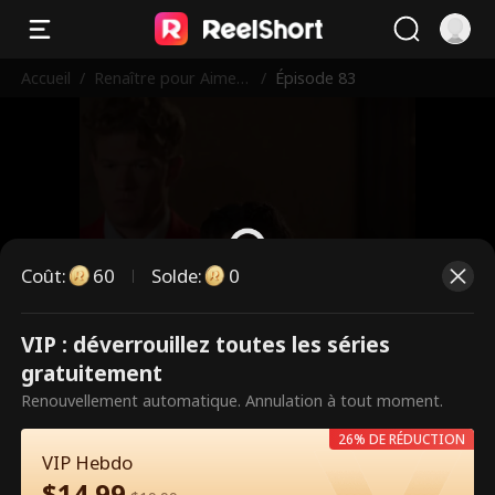
Accueil
/
Renaître pour Aimer
/
Épisode 83
M. Parfait
Coût
:
60
Solde
:
0
VIP : déverrouillez toutes les séries
Ce sont des épisodes payants.
gratuitement
Débloquez pour regarder.
Renouvellement automatique. Annulation à tout moment.
26% DE RÉDUCTION
VIP Hebdo
60
Débloquer maintenant
$
14.99