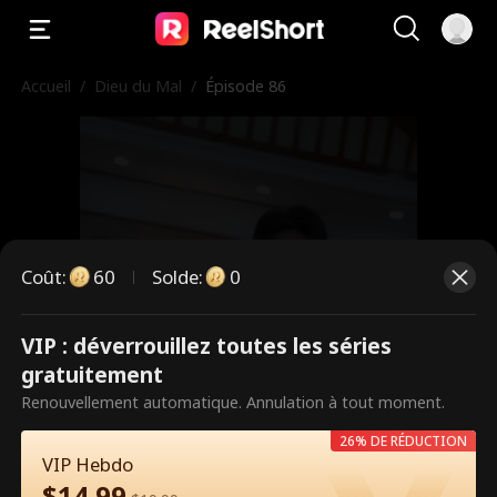
Accueil
/
Dieu du Mal
/
Épisode 86
Coût
:
60
Solde
:
0
VIP : déverrouillez toutes les séries
Ce sont des épisodes payants.
gratuitement
Débloquez pour regarder.
Renouvellement automatique. Annulation à tout moment.
26% DE RÉDUCTION
VIP Hebdo
60
Débloquer maintenant
$
14.99