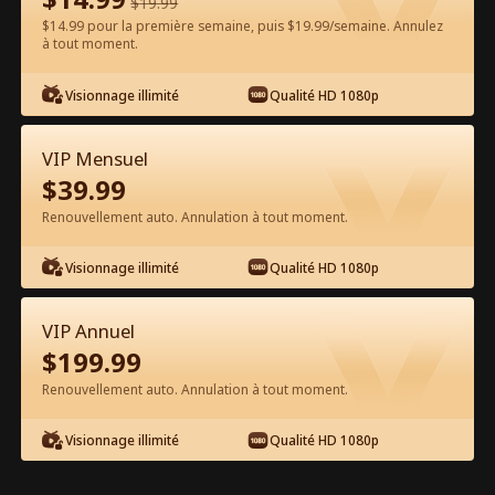
$
19.99
$14.99 pour la première semaine, puis $19.99/semaine. Annulez
à tout moment.
Regarder gratuitement sur l'App
Visionnage illimité
Qualité HD 1080p
VIP Mensuel
$
39.99
Renouvellement auto. Annulation à tout moment.
Visionnage illimité
Qualité HD 1080p
Épisode 86 - Dieu du Mal Film
complet
VIP Annuel
$
199.99
1-50
51-86
Tous les épisodes
Renouvellement auto. Annulation à tout moment.
81
82
83
84
85
86
Visionnage illimité
Qualité HD 1080p