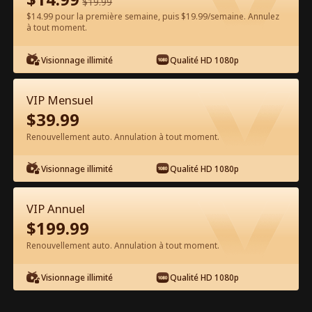
$
19.99
$14.99 pour la première semaine, puis $19.99/semaine. Annulez
à tout moment.
Regarder gratuitement sur l'App
Visionnage illimité
Qualité HD 1080p
VIP Mensuel
$
39.99
Renouvellement auto. Annulation à tout moment.
Visionnage illimité
Qualité HD 1080p
Épisode 86 - Embrasse-moi une
dernière fois Film complet
VIP Annuel
$
199.99
1-50
51-90
Tous les épisodes
Renouvellement auto. Annulation à tout moment.
85
86
87
88
89
90
Visionnage illimité
Qualité HD 1080p