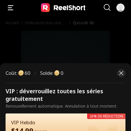
Accueil
/
Embrasse-moi une d
/
Épisode 86
ernière fois
Coût
:
60
Solde
:
0
VIP : déverrouillez toutes les séries
Ce sont des épisodes payants.
gratuitement
Débloquez pour regarder.
Renouvellement automatique. Annulation à tout moment.
26% DE RÉDUCTION
VIP Hebdo
60
Débloquer maintenant
$
14.99