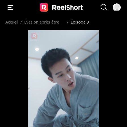
Accueil
/
Évasion après être T
/
Épisode 9
ombée Enceinte de
Mon mari Dans le co
ma