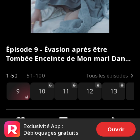
Épisode 9 - Évasion après être
Tombée Enceinte de Mon mari Dans
le coma Film complet
1-50
51-100
Tous les épisodes
9
10
11
12
13
1
Exclusivité App :
Ouvrir
Débloquages gratuits
1.1k
2.7k
Partager