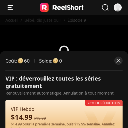
Accueil
/
Bébé, dis juste oui !
/
Épisode 9
Coût
:
60
Solde
:
0
Ce sont des épisodes payants.
VIP : déverrouillez toutes les séries
Débloquez pour regarder.
gratuitement
Renouvellement automatique. Annulation à tout moment.
26% DE RÉDUCTION
60
Débloquer maintenant
VIP Hebdo
$
14.99
$
19.99
$14.99 pour la première semaine, puis $19.99/semaine. Annulez
Regarder gratuitement sur l'App