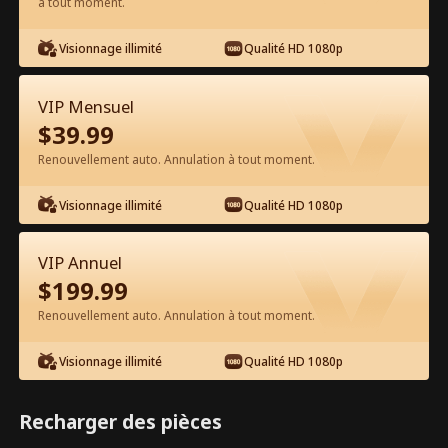
à tout moment.
Visionnage illimité
Qualité HD 1080p
VIP Mensuel
$
39.99
Épisode 9 - Bébé, dis juste oui ! Film
Renouvellement auto. Annulation à tout moment.
complet
Visionnage illimité
Qualité HD 1080p
0-49
50-83
Tous les épisodes
VIP Annuel
9
10
11
12
13
1
$
199.99
Renouvellement auto. Annulation à tout moment.
Visionnage illimité
Qualité HD 1080p
Exclusivité App :
3.3k
79.6k
Partager
Ouvrir
Recharger des pièces
Débloquages gratuits