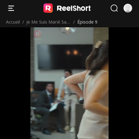
Accueil
/
Je Me Suis Marié San
/
Épisode 9
s Toi