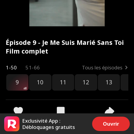
Épisode 9 - Je Me Suis Marié Sans Toi
Film complet
1-50
51-66
Tous les épisodes
9
10
11
12
13
1
Exclusivité App :
2.2k
27.6k
Partager
Ouvrir
Débloquages gratuits