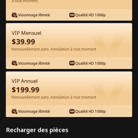
à tout moment.
Visionnage illimité
Qualité HD 1080p
VIP Mensuel
$
39.99
Épisode 9 - L'Amour Non Réciproque
Renouvellement auto. Annulation à tout moment.
du PDG Film complet
Visionnage illimité
Qualité HD 1080p
1-50
51-97
Tous les épisodes
VIP Annuel
9
10
11
12
13
1
$
199.99
Renouvellement auto. Annulation à tout moment.
Visionnage illimité
Qualité HD 1080p
Exclusivité App :
2.3k
5k
Partager
Ouvrir
Recharger des pièces
Débloquages gratuits