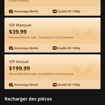
à tout moment.
Visionnage illimité
Qualité HD 1080p
VIP Mensuel
$
39.99
Épisode 9 - La Hackeuse Héritière
Renouvellement auto. Annulation à tout moment.
Contre-Attaque Film complet
Visionnage illimité
Qualité HD 1080p
0-49
50-68
Tous les épisodes
VIP Annuel
9
10
11
12
13
1
$
199.99
Renouvellement auto. Annulation à tout moment.
Visionnage illimité
Qualité HD 1080p
Exclusivité App :
380
6.6k
Partager
Ouvrir
Recharger des pièces
Débloquages gratuits