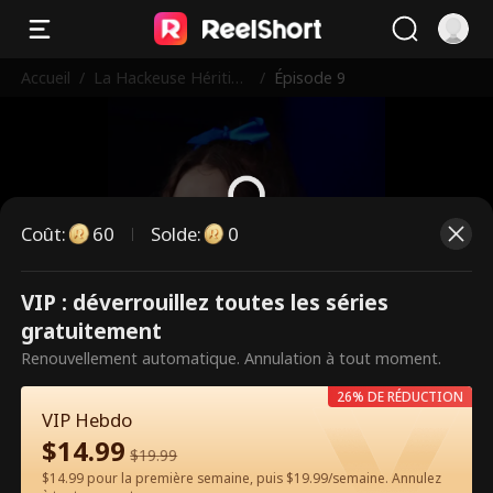
Accueil
/
La Hackeuse Héritièr
/
Épisode 9
e Contre-Attaque
Coût
:
60
Solde
:
0
Ce sont des épisodes payants.
VIP : déverrouillez toutes les séries
Débloquez pour regarder.
gratuitement
Renouvellement automatique. Annulation à tout moment.
26% DE RÉDUCTION
60
Débloquer maintenant
VIP Hebdo
$
14.99
$
19.99
$14.99 pour la première semaine, puis $19.99/semaine. Annulez
Regarder gratuitement sur l'App