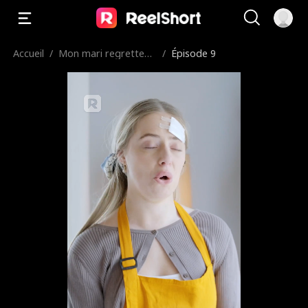
Accueil
/
Mon mari regrette
/
Épisode 9
d'avoir divorcé