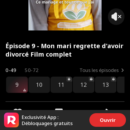
Ce mariage et tout ce que j'ai
Épisode 9 - Mon mari regrette d'avoir
divorcé Film complet
0-49
50-72
Tous les épisodes
9
10
11
12
13
1
Exclusivité App :
Ouvrir
Débloquages gratuits
4.8k
93.3k
Partager