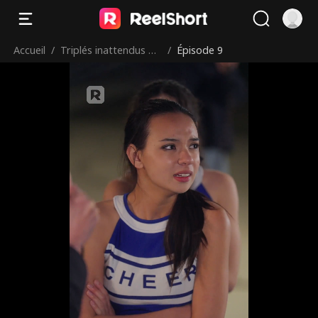
Accueil
/
Triplés inattendus po
/
Épisode 9
ur un milliardaire