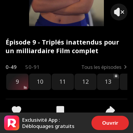
Épisode 9 - Triplés inattendus pour
un milliardaire Film complet
0-49
50-91
Tous les épisodes
9
10
11
12
13
1
Exclusivité App :
4.1k
144.5k
Partager
Ouvrir
Débloquages gratuits