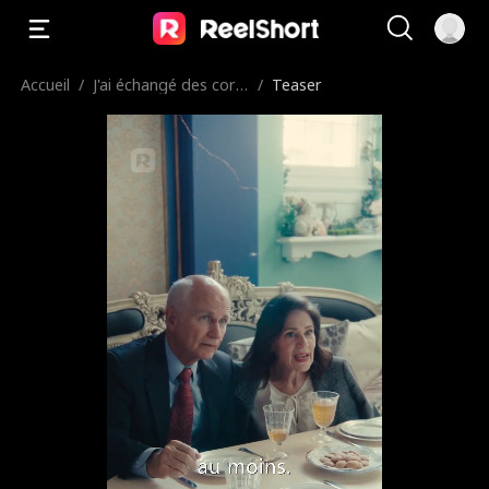
Accueil
/
J'ai échangé des corp
/
Teaser
s avec mon Nemesis