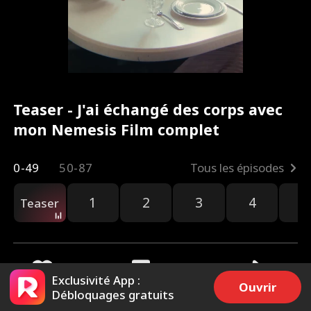
Teaser - J'ai échangé des corps avec
mon Nemesis Film complet
0-49
50-87
Tous les épisodes
1
2
3
4
5
Teaser
Exclusivité App :
Ouvrir
Débloquages gratuits
6.6k
69.7k
Partager