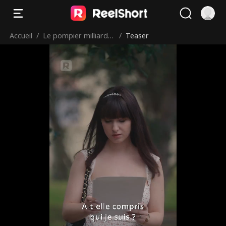
Accueil
/
Le pompier milliardai
/
Teaser
re et sa douce épous
e