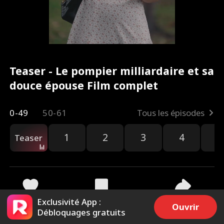
Teaser - Le pompier milliardaire et sa
douce épouse Film complet
0-49
50-61
Tous les épisodes
1
2
3
4
5
Teaser
Exclusivité App :
9.2k
55.4k
Partager
Ouvrir
Débloquages gratuits