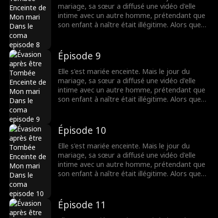
mariage, sa sœur a diffusé une vidéo d'elle
intime avec un autre homme, prétendant que
son enfant à naître était illégitime. Alors que
tout le monde la méprisait, le père de l'enfant
est apparu - c'était un milliardaire ! La rumeur
disait que le milliardaire était dans un état
Épisode 9
végétatif, mais comment pouvait-il être si
séduisant ?
Elle s'est mariée enceinte. Mais le jour du
mariage, sa sœur a diffusé une vidéo d'elle
intime avec un autre homme, prétendant que
son enfant à naître était illégitime. Alors que
tout le monde la méprisait, le père de l'enfant
est apparu - c'était un milliardaire ! La rumeur
disait que le milliardaire était dans un état
Épisode 10
végétatif, mais comment pouvait-il être si
séduisant ?
Elle s'est mariée enceinte. Mais le jour du
mariage, sa sœur a diffusé une vidéo d'elle
intime avec un autre homme, prétendant que
son enfant à naître était illégitime. Alors que
tout le monde la méprisait, le père de l'enfant
est apparu - c'était un milliardaire ! La rumeur
disait que le milliardaire était dans un état
Épisode 11
végétatif, mais comment pouvait-il être si