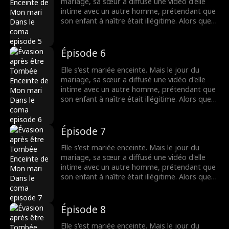
mariage, sa sœur a diffusé une vidéo d'elle
intime avec un autre homme, prétendant que
son enfant à naître était illégitime. Alors que
tout le monde la méprisait, le père de l'enfant
est apparu - c'était un milliardaire ! La rumeur
disait que le milliardaire était dans un état
Épisode 6
végétatif, mais comment pouvait-il être si
séduisant ?
Elle s'est mariée enceinte. Mais le jour du
mariage, sa sœur a diffusé une vidéo d'elle
intime avec un autre homme, prétendant que
son enfant à naître était illégitime. Alors que
tout le monde la méprisait, le père de l'enfant
est apparu - c'était un milliardaire ! La rumeur
disait que le milliardaire était dans un état
Épisode 7
végétatif, mais comment pouvait-il être si
séduisant ?
Elle s'est mariée enceinte. Mais le jour du
mariage, sa sœur a diffusé une vidéo d'elle
intime avec un autre homme, prétendant que
son enfant à naître était illégitime. Alors que
tout le monde la méprisait, le père de l'enfant
est apparu - c'était un milliardaire ! La rumeur
disait que le milliardaire était dans un état
Épisode 8
végétatif, mais comment pouvait-il être si
séduisant ?
Elle s'est mariée enceinte. Mais le jour du