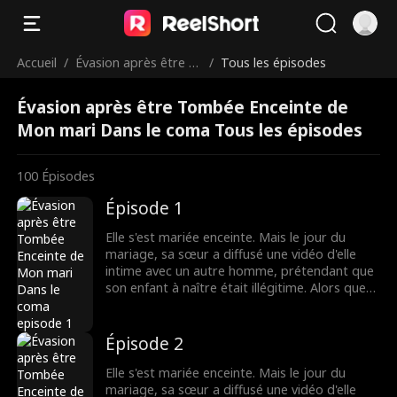
Accueil
/
Évasion après être T
/
Tous les épisodes
ombée Enceinte de
Évasion après être Tombée Enceinte de
Mon mari Dans le co
Mon mari Dans le coma Tous les épisodes
ma
100
Épisodes
Épisode 1
Elle s'est mariée enceinte. Mais le jour du
mariage, sa sœur a diffusé une vidéo d'elle
intime avec un autre homme, prétendant que
son enfant à naître était illégitime. Alors que
tout le monde la méprisait, le père de l'enfant
est apparu - c'était un milliardaire ! La rumeur
disait que le milliardaire était dans un état
Épisode 2
végétatif, mais comment pouvait-il être si
séduisant ?
Elle s'est mariée enceinte. Mais le jour du
mariage, sa sœur a diffusé une vidéo d'elle