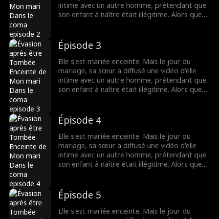
intime avec un autre homme, prétendant que
son enfant à naître était illégitime. Alors que
tout le monde la méprisait, le père de l'enfant
est apparu - c'était un milliardaire ! La rumeur
disait que le milliardaire était dans un état
Épisode 3
végétatif, mais comment pouvait-il être si
séduisant ?
Elle s'est mariée enceinte. Mais le jour du
mariage, sa sœur a diffusé une vidéo d'elle
intime avec un autre homme, prétendant que
son enfant à naître était illégitime. Alors que
tout le monde la méprisait, le père de l'enfant
est apparu - c'était un milliardaire ! La rumeur
disait que le milliardaire était dans un état
Épisode 4
végétatif, mais comment pouvait-il être si
séduisant ?
Elle s'est mariée enceinte. Mais le jour du
mariage, sa sœur a diffusé une vidéo d'elle
intime avec un autre homme, prétendant que
son enfant à naître était illégitime. Alors que
tout le monde la méprisait, le père de l'enfant
est apparu - c'était un milliardaire ! La rumeur
disait que le milliardaire était dans un état
Épisode 5
végétatif, mais comment pouvait-il être si
séduisant ?
Elle s'est mariée enceinte. Mais le jour du