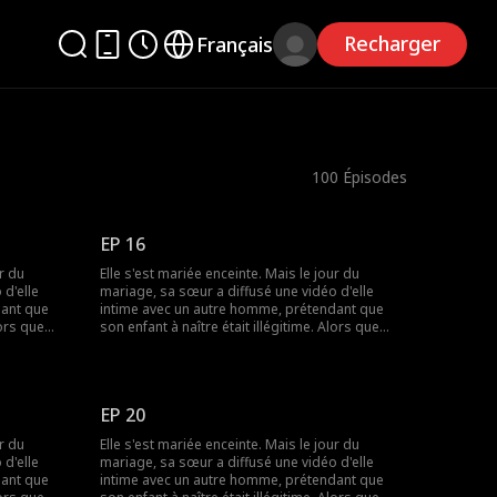
Recharger
Français
100
Épisodes
EP 16
ur du
Elle s'est mariée enceinte. Mais le jour du
 d'elle
mariage, sa sœur a diffusé une vidéo d'elle
dant que
intime avec un autre homme, prétendant que
lors que
son enfant à naître était illégitime. Alors que
 l'enfant
tout le monde la méprisait, le père de l'enfant
La rumeur
est apparu - c'était un milliardaire ! La rumeur
n état
disait que le milliardaire était dans un état
re si
végétatif, mais comment pouvait-il être si
EP 20
séduisant ?
ur du
Elle s'est mariée enceinte. Mais le jour du
 d'elle
mariage, sa sœur a diffusé une vidéo d'elle
dant que
intime avec un autre homme, prétendant que