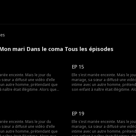
des
Mon mari Dans le coma Tous les épisodes
EP 15
ariée enceinte. Mais le jour du
Elle s'est mariée enceinte. Mais le jo
 sœur a diffusé une vidéo d'elle
mariage, sa sœur a diffusé une vidéo
c un autre homme, prétendant que
intime avec un autre homme, préten
 naître était illégitime. Alors que
son enfant à naître était illégitime. A
de la méprisait, le père de l'enfant
tout le monde la méprisait, le père de
 c'était un milliardaire ! La rumeur
est apparu - c'était un milliardaire ! 
e milliardaire était dans un état
disait que le milliardaire était dans u
mais comment pouvait-il être si
végétatif, mais comment pouvait-il êt
EP 19
séduisant ?
ariée enceinte. Mais le jour du
Elle s'est mariée enceinte. Mais le jo
 sœur a diffusé une vidéo d'elle
mariage, sa sœur a diffusé une vidéo
c un autre homme, prétendant que
intime avec un autre homme, préten