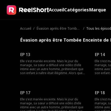
Accueil
Catégories
Marque
Accueil
/
Évasion après être Tombée
/
Tous les épiso
Enceinte de Mon mari Dan
s le coma
Évasion après être Tombée Enceinte de 
EP 13
EP 14
Elle s'est mariée enceinte. Mais le jour du
Elle s'est m
mariage, sa sœur a diffusé une vidéo d'elle
mariage, sa
intime avec un autre homme, prétendant que
intime ave
son enfant à naître était illégitime. Alors que
son enfant à
tout le monde la méprisait, le père de l'enfant
tout le mon
est apparu - c'était un milliardaire ! La rumeur
est apparu -
disait que le milliardaire était dans un état
disait que l
végétatif, mais comment pouvait-il être si
végétatif, 
EP 17
EP 18
séduisant ?
séduisant ?
Elle s'est mariée enceinte. Mais le jour du
Elle s'est m
mariage, sa sœur a diffusé une vidéo d'elle
mariage, sa
intime avec un autre homme, prétendant que
intime ave