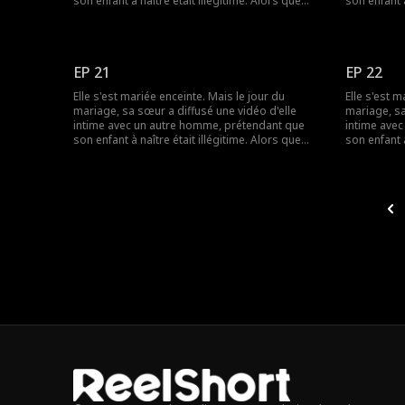
son enfant à naître était illégitime. Alors que
son enfant à
tout le monde la méprisait, le père de l'enfant
tout le mon
est apparu - c'était un milliardaire ! La rumeur
est apparu -
disait que le milliardaire était dans un état
disait que l
végétatif, mais comment pouvait-il être si
végétatif, 
EP 21
EP 22
séduisant ?
séduisant ?
Elle s'est mariée enceinte. Mais le jour du
Elle s'est m
mariage, sa sœur a diffusé une vidéo d'elle
mariage, sa
intime avec un autre homme, prétendant que
intime ave
son enfant à naître était illégitime. Alors que
son enfant à
tout le monde la méprisait, le père de l'enfant
tout le mon
est apparu - c'était un milliardaire ! La rumeur
est apparu -
disait que le milliardaire était dans un état
disait que l
végétatif, mais comment pouvait-il être si
végétatif, 
séduisant ?
séduisant ?