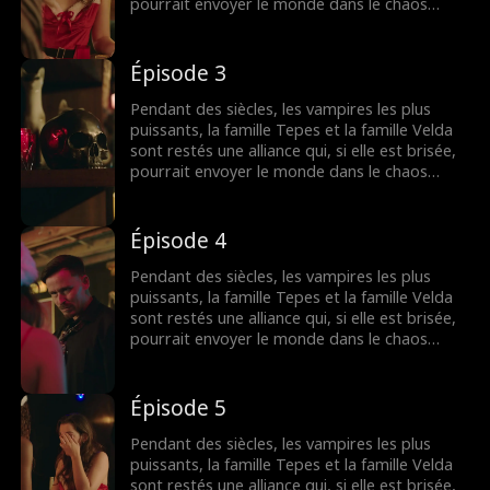
pourrait envoyer le monde dans le chaos
comme jamais auparavant. L'alliance est
menacée par une fille humaine apparemment
normale Sammantha Evans, une serveuse du
Épisode 3
club Dracula appartenant aux puissants Alarik
Tepes. Une nuit fatidique le réveillon du
Pendant des siècles, les vampires les plus
Nouvel An, le monde sera changé pour
puissants, la famille Tepes et la famille Velda
toujours…
sont restés une alliance qui, si elle est brisée,
pourrait envoyer le monde dans le chaos
comme jamais auparavant. L'alliance est
menacée par une fille humaine apparemment
normale Sammantha Evans, une serveuse du
Épisode 4
club Dracula appartenant aux puissants Alarik
Tepes. Une nuit fatidique le réveillon du
Pendant des siècles, les vampires les plus
Nouvel An, le monde sera changé pour
puissants, la famille Tepes et la famille Velda
toujours…
sont restés une alliance qui, si elle est brisée,
pourrait envoyer le monde dans le chaos
comme jamais auparavant. L'alliance est
menacée par une fille humaine apparemment
normale Sammantha Evans, une serveuse du
Épisode 5
club Dracula appartenant aux puissants Alarik
Tepes. Une nuit fatidique le réveillon du
Pendant des siècles, les vampires les plus
Nouvel An, le monde sera changé pour
puissants, la famille Tepes et la famille Velda
toujours…
sont restés une alliance qui, si elle est brisée,