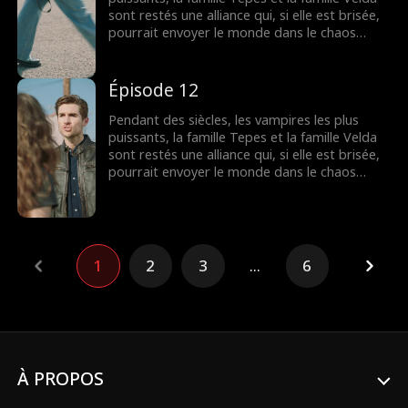
toujours…
sont restés une alliance qui, si elle est brisée,
pourrait envoyer le monde dans le chaos
comme jamais auparavant. L'alliance est
menacée par une fille humaine apparemment
normale Sammantha Evans, une serveuse du
Épisode 12
club Dracula appartenant aux puissants Alarik
Tepes. Une nuit fatidique le réveillon du
Pendant des siècles, les vampires les plus
Nouvel An, le monde sera changé pour
puissants, la famille Tepes et la famille Velda
toujours…
sont restés une alliance qui, si elle est brisée,
pourrait envoyer le monde dans le chaos
comme jamais auparavant. L'alliance est
menacée par une fille humaine apparemment
normale Sammantha Evans, une serveuse du
club Dracula appartenant aux puissants Alarik
Tepes. Une nuit fatidique le réveillon du
1
2
3
...
6
Nouvel An, le monde sera changé pour
toujours…
À PROPOS