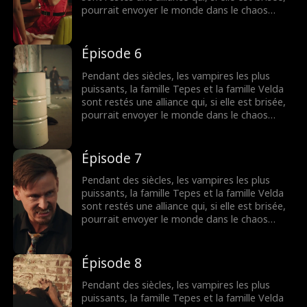
pourrait envoyer le monde dans le chaos
comme jamais auparavant. L'alliance est
menacée par une fille humaine apparemment
normale Sammantha Evans, une serveuse du
Épisode 6
club Dracula appartenant aux puissants Alarik
Tepes. Une nuit fatidique le réveillon du
Pendant des siècles, les vampires les plus
Nouvel An, le monde sera changé pour
puissants, la famille Tepes et la famille Velda
toujours…
sont restés une alliance qui, si elle est brisée,
pourrait envoyer le monde dans le chaos
comme jamais auparavant. L'alliance est
menacée par une fille humaine apparemment
normale Sammantha Evans, une serveuse du
Épisode 7
club Dracula appartenant aux puissants Alarik
Tepes. Une nuit fatidique le réveillon du
Pendant des siècles, les vampires les plus
Nouvel An, le monde sera changé pour
puissants, la famille Tepes et la famille Velda
toujours…
sont restés une alliance qui, si elle est brisée,
pourrait envoyer le monde dans le chaos
comme jamais auparavant. L'alliance est
menacée par une fille humaine apparemment
normale Sammantha Evans, une serveuse du
Épisode 8
club Dracula appartenant aux puissants Alarik
Tepes. Une nuit fatidique le réveillon du
Pendant des siècles, les vampires les plus
Nouvel An, le monde sera changé pour
puissants, la famille Tepes et la famille Velda