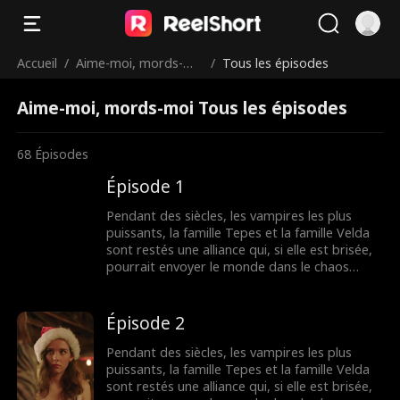
Accueil
/
Aime-moi, mords-mo
/
Tous les épisodes
i
Aime-moi, mords-moi Tous les épisodes
68
Épisodes
Épisode 1
Pendant des siècles, les vampires les plus
puissants, la famille Tepes et la famille Velda
sont restés une alliance qui, si elle est brisée,
pourrait envoyer le monde dans le chaos
comme jamais auparavant. L'alliance est
menacée par une fille humaine apparemment
normale Sammantha Evans, une serveuse du
Épisode 2
club Dracula appartenant aux puissants Alarik
Tepes. Une nuit fatidique le réveillon du
Pendant des siècles, les vampires les plus
Nouvel An, le monde sera changé pour
puissants, la famille Tepes et la famille Velda
toujours…
sont restés une alliance qui, si elle est brisée,