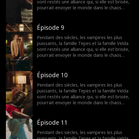
toujours…
sont restés une alliance qui, si elle est brisée,
pourrait envoyer le monde dans le chaos
comme jamais auparavant. L'alliance est
menacée par une fille humaine apparemment
normale Sammantha Evans, une serveuse du
Épisode 9
club Dracula appartenant aux puissants Alarik
Tepes. Une nuit fatidique le réveillon du
Pendant des siècles, les vampires les plus
Nouvel An, le monde sera changé pour
puissants, la famille Tepes et la famille Velda
toujours…
sont restés une alliance qui, si elle est brisée,
pourrait envoyer le monde dans le chaos
comme jamais auparavant. L'alliance est
menacée par une fille humaine apparemment
normale Sammantha Evans, une serveuse du
Épisode 10
club Dracula appartenant aux puissants Alarik
Tepes. Une nuit fatidique le réveillon du
Pendant des siècles, les vampires les plus
Nouvel An, le monde sera changé pour
puissants, la famille Tepes et la famille Velda
toujours…
sont restés une alliance qui, si elle est brisée,
pourrait envoyer le monde dans le chaos
comme jamais auparavant. L'alliance est
menacée par une fille humaine apparemment
normale Sammantha Evans, une serveuse du
Épisode 11
club Dracula appartenant aux puissants Alarik
Tepes. Une nuit fatidique le réveillon du
Pendant des siècles, les vampires les plus
Nouvel An, le monde sera changé pour
puissants, la famille Tepes et la famille Velda