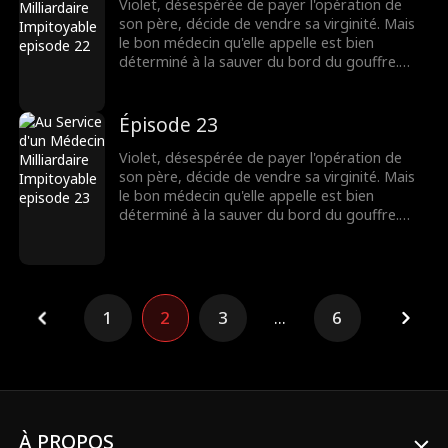
sombres secrets éclatent au grand jour, leur
Violet, désespérée de payer l'opération de
lien fragile pourra-t-il survivre ?
son père, décide de vendre sa virginité. Mais
le bon médecin qu'elle appelle est bien
déterminé à la sauver du bord du gouffre.
Pourtant, après une nuit brûlante et
inoubliable, Dax se découvre accro à Violet,
même s'il pensait au départ qu'elle n'était
Épisode 23
qu'une chercheuse d'or. Lorsque leurs plus
sombres secrets éclatent au grand jour, leur
Violet, désespérée de payer l'opération de
lien fragile pourra-t-il survivre ?
son père, décide de vendre sa virginité. Mais
le bon médecin qu'elle appelle est bien
déterminé à la sauver du bord du gouffre.
Pourtant, après une nuit brûlante et
inoubliable, Dax se découvre accro à Violet,
même s'il pensait au départ qu'elle n'était
qu'une chercheuse d'or. Lorsque leurs plus
sombres secrets éclatent au grand jour, leur
1
2
3
...
6
lien fragile pourra-t-il survivre ?
À PROPOS