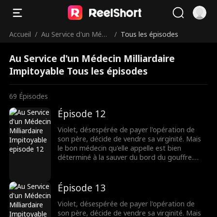
Accueil
/
Au Service d'un Méde
/
Tous les épisodes
cin Milliardaire Impit
Au Service d'un Médecin Milliardaire
oyable
Impitoyable Tous les épisodes
69
Épisodes
Épisode 12
Violet, désespérée de payer l'opération de
son père, décide de vendre sa virginité. Mais
le bon médecin qu'elle appelle est bien
déterminé à la sauver du bord du gouffre.
Pourtant, après une nuit brûlante et
inoubliable, Dax se découvre accro à Violet,
même s'il pensait au départ qu'elle n'était
Épisode 13
qu'une chercheuse d'or. Lorsque leurs plus
sombres secrets éclatent au grand jour, leur
Violet, désespérée de payer l'opération de
lien fragile pourra-t-il survivre ?
son père, décide de vendre sa virginité. Mais