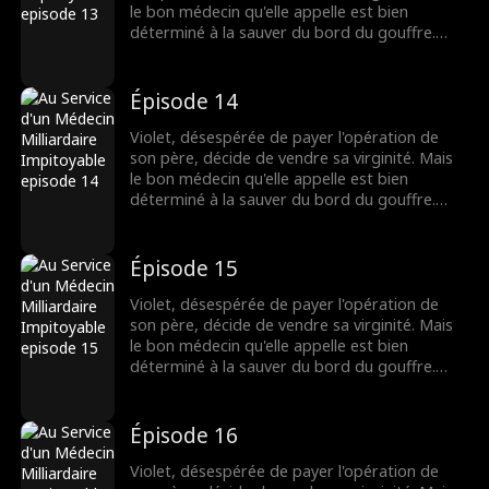
le bon médecin qu'elle appelle est bien
déterminé à la sauver du bord du gouffre.
Pourtant, après une nuit brûlante et
inoubliable, Dax se découvre accro à Violet,
même s'il pensait au départ qu'elle n'était
Épisode 14
qu'une chercheuse d'or. Lorsque leurs plus
sombres secrets éclatent au grand jour, leur
Violet, désespérée de payer l'opération de
lien fragile pourra-t-il survivre ?
son père, décide de vendre sa virginité. Mais
le bon médecin qu'elle appelle est bien
déterminé à la sauver du bord du gouffre.
Pourtant, après une nuit brûlante et
inoubliable, Dax se découvre accro à Violet,
même s'il pensait au départ qu'elle n'était
Épisode 15
qu'une chercheuse d'or. Lorsque leurs plus
sombres secrets éclatent au grand jour, leur
Violet, désespérée de payer l'opération de
lien fragile pourra-t-il survivre ?
son père, décide de vendre sa virginité. Mais
le bon médecin qu'elle appelle est bien
déterminé à la sauver du bord du gouffre.
Pourtant, après une nuit brûlante et
inoubliable, Dax se découvre accro à Violet,
même s'il pensait au départ qu'elle n'était
Épisode 16
qu'une chercheuse d'or. Lorsque leurs plus
sombres secrets éclatent au grand jour, leur
Violet, désespérée de payer l'opération de