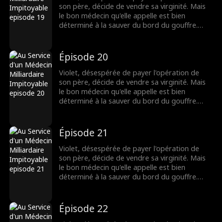
lien fragile pourra-t-il survivre ?
son père, décide de vendre sa virginité. Mais
le bon médecin qu'elle appelle est bien
déterminé à la sauver du bord du gouffre.
Pourtant, après une nuit brûlante et
inoubliable, Dax se découvre accro à Violet,
même s'il pensait au départ qu'elle n'était
Épisode 20
qu'une chercheuse d'or. Lorsque leurs plus
sombres secrets éclatent au grand jour, leur
Violet, désespérée de payer l'opération de
lien fragile pourra-t-il survivre ?
son père, décide de vendre sa virginité. Mais
le bon médecin qu'elle appelle est bien
déterminé à la sauver du bord du gouffre.
Pourtant, après une nuit brûlante et
inoubliable, Dax se découvre accro à Violet,
même s'il pensait au départ qu'elle n'était
Épisode 21
qu'une chercheuse d'or. Lorsque leurs plus
sombres secrets éclatent au grand jour, leur
Violet, désespérée de payer l'opération de
lien fragile pourra-t-il survivre ?
son père, décide de vendre sa virginité. Mais
le bon médecin qu'elle appelle est bien
déterminé à la sauver du bord du gouffre.
Pourtant, après une nuit brûlante et
inoubliable, Dax se découvre accro à Violet,
même s'il pensait au départ qu'elle n'était
Épisode 22
qu'une chercheuse d'or. Lorsque leurs plus