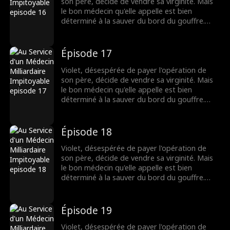
lien fragile pourra-t-il survivre ?
son père, décide de vendre sa virginité. Mais
le bon médecin qu'elle appelle est bien
déterminé à la sauver du bord du gouffre.
Pourtant, après une nuit brûlante et
inoubliable, Dax se découvre accro à Violet,
même s'il pensait au départ qu'elle n'était
Épisode 17
qu'une chercheuse d'or. Lorsque leurs plus
sombres secrets éclatent au grand jour, leur
Violet, désespérée de payer l'opération de
lien fragile pourra-t-il survivre ?
son père, décide de vendre sa virginité. Mais
le bon médecin qu'elle appelle est bien
déterminé à la sauver du bord du gouffre.
Pourtant, après une nuit brûlante et
inoubliable, Dax se découvre accro à Violet,
même s'il pensait au départ qu'elle n'était
Épisode 18
qu'une chercheuse d'or. Lorsque leurs plus
sombres secrets éclatent au grand jour, leur
Violet, désespérée de payer l'opération de
lien fragile pourra-t-il survivre ?
son père, décide de vendre sa virginité. Mais
le bon médecin qu'elle appelle est bien
déterminé à la sauver du bord du gouffre.
Pourtant, après une nuit brûlante et
inoubliable, Dax se découvre accro à Violet,
même s'il pensait au départ qu'elle n'était
Épisode 19
qu'une chercheuse d'or. Lorsque leurs plus
sombres secrets éclatent au grand jour, leur
Violet, désespérée de payer l'opération de