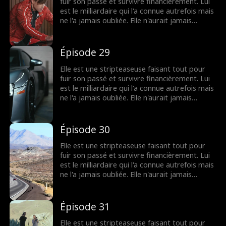
deux les anéantir... tout en essayant de savoir
fuir son passé et survivre financièrement. Lui
s'il l’aime vraiment, ou s'il veut juste la
est le milliardaire qui l'a connue autrefois mais
posséder.
ne l'a jamais oubliée. Elle n'aurait jamais
imaginé le revoir depuis le lycée... jusqu'au jour
où il met les pieds dans son club et la
demande en mariage. À présent, elle est prise
Épisode 29
au piège, entre cacher leur mariage secret et
étouffer les rumeurs qui pourraient tous les
Elle est une stripteaseuse faisant tout pour
deux les anéantir... tout en essayant de savoir
fuir son passé et survivre financièrement. Lui
s'il l’aime vraiment, ou s'il veut juste la
est le milliardaire qui l'a connue autrefois mais
posséder.
ne l'a jamais oubliée. Elle n'aurait jamais
imaginé le revoir depuis le lycée... jusqu'au jour
où il met les pieds dans son club et la
demande en mariage. À présent, elle est prise
Épisode 30
au piège, entre cacher leur mariage secret et
étouffer les rumeurs qui pourraient tous les
Elle est une stripteaseuse faisant tout pour
deux les anéantir... tout en essayant de savoir
fuir son passé et survivre financièrement. Lui
s'il l’aime vraiment, ou s'il veut juste la
est le milliardaire qui l'a connue autrefois mais
posséder.
ne l'a jamais oubliée. Elle n'aurait jamais
imaginé le revoir depuis le lycée... jusqu'au jour
où il met les pieds dans son club et la
demande en mariage. À présent, elle est prise
Épisode 31
au piège, entre cacher leur mariage secret et
étouffer les rumeurs qui pourraient tous les
Elle est une stripteaseuse faisant tout pour