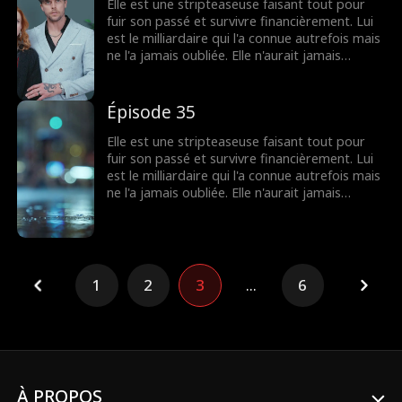
étouffer les rumeurs qui pourraient tous les
Elle est une stripteaseuse faisant tout pour
deux les anéantir... tout en essayant de savoir
fuir son passé et survivre financièrement. Lui
s'il l’aime vraiment, ou s'il veut juste la
est le milliardaire qui l'a connue autrefois mais
posséder.
ne l'a jamais oubliée. Elle n'aurait jamais
imaginé le revoir depuis le lycée... jusqu'au jour
où il met les pieds dans son club et la
demande en mariage. À présent, elle est prise
Épisode 35
au piège, entre cacher leur mariage secret et
étouffer les rumeurs qui pourraient tous les
Elle est une stripteaseuse faisant tout pour
deux les anéantir... tout en essayant de savoir
fuir son passé et survivre financièrement. Lui
s'il l’aime vraiment, ou s'il veut juste la
est le milliardaire qui l'a connue autrefois mais
posséder.
ne l'a jamais oubliée. Elle n'aurait jamais
imaginé le revoir depuis le lycée... jusqu'au jour
où il met les pieds dans son club et la
demande en mariage. À présent, elle est prise
au piège, entre cacher leur mariage secret et
étouffer les rumeurs qui pourraient tous les
1
2
3
...
6
deux les anéantir... tout en essayant de savoir
s'il l’aime vraiment, ou s'il veut juste la
posséder.
À PROPOS