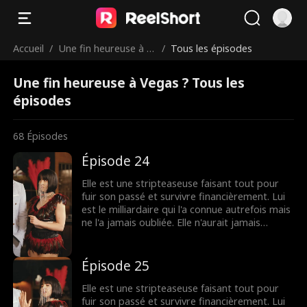
Accueil
/
Une fin heureuse à V
/
Tous les épisodes
egas ?
Une fin heureuse à Vegas ? Tous les
épisodes
68
Épisodes
Épisode 24
Elle est une stripteaseuse faisant tout pour
fuir son passé et survivre financièrement. Lui
est le milliardaire qui l'a connue autrefois mais
ne l'a jamais oubliée. Elle n'aurait jamais
imaginé le revoir depuis le lycée... jusqu'au jour
où il met les pieds dans son club et la
demande en mariage. À présent, elle est prise
Épisode 25
au piège, entre cacher leur mariage secret et
étouffer les rumeurs qui pourraient tous les
Elle est une stripteaseuse faisant tout pour
deux les anéantir... tout en essayant de savoir
fuir son passé et survivre financièrement. Lui