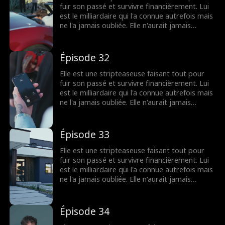
deux les anéantir... tout en essayant de savoir
fuir son passé et survivre financièrement. Lui
s'il l’aime vraiment, ou s'il veut juste la
est le milliardaire qui l'a connue autrefois mais
posséder.
ne l'a jamais oubliée. Elle n'aurait jamais
imaginé le revoir depuis le lycée... jusqu'au jour
où il met les pieds dans son club et la
demande en mariage. À présent, elle est prise
Épisode 32
au piège, entre cacher leur mariage secret et
étouffer les rumeurs qui pourraient tous les
Elle est une stripteaseuse faisant tout pour
deux les anéantir... tout en essayant de savoir
fuir son passé et survivre financièrement. Lui
s'il l’aime vraiment, ou s'il veut juste la
est le milliardaire qui l'a connue autrefois mais
posséder.
ne l'a jamais oubliée. Elle n'aurait jamais
imaginé le revoir depuis le lycée... jusqu'au jour
où il met les pieds dans son club et la
demande en mariage. À présent, elle est prise
Épisode 33
au piège, entre cacher leur mariage secret et
étouffer les rumeurs qui pourraient tous les
Elle est une stripteaseuse faisant tout pour
deux les anéantir... tout en essayant de savoir
fuir son passé et survivre financièrement. Lui
s'il l’aime vraiment, ou s'il veut juste la
est le milliardaire qui l'a connue autrefois mais
posséder.
ne l'a jamais oubliée. Elle n'aurait jamais
imaginé le revoir depuis le lycée... jusqu'au jour
où il met les pieds dans son club et la
demande en mariage. À présent, elle est prise
Épisode 34
au piège, entre cacher leur mariage secret et