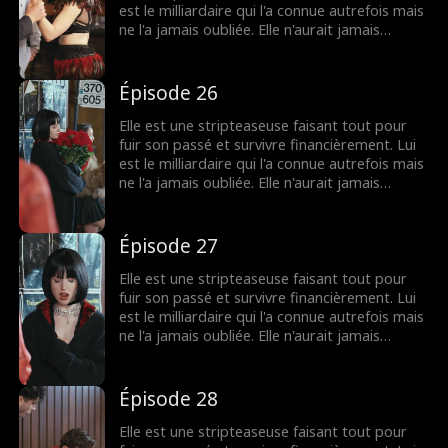
s'il l’aime vraiment, ou s'il veut juste la
est le milliardaire qui l'a connue autrefois mais
posséder.
ne l'a jamais oubliée. Elle n'aurait jamais
imaginé le revoir depuis le lycée... jusqu'au jour
où il met les pieds dans son club et la
demande en mariage. À présent, elle est prise
Épisode 26
au piège, entre cacher leur mariage secret et
étouffer les rumeurs qui pourraient tous les
Elle est une stripteaseuse faisant tout pour
deux les anéantir... tout en essayant de savoir
fuir son passé et survivre financièrement. Lui
s'il l’aime vraiment, ou s'il veut juste la
est le milliardaire qui l'a connue autrefois mais
posséder.
ne l'a jamais oubliée. Elle n'aurait jamais
imaginé le revoir depuis le lycée... jusqu'au jour
où il met les pieds dans son club et la
demande en mariage. À présent, elle est prise
Épisode 27
au piège, entre cacher leur mariage secret et
étouffer les rumeurs qui pourraient tous les
Elle est une stripteaseuse faisant tout pour
deux les anéantir... tout en essayant de savoir
fuir son passé et survivre financièrement. Lui
s'il l’aime vraiment, ou s'il veut juste la
est le milliardaire qui l'a connue autrefois mais
posséder.
ne l'a jamais oubliée. Elle n'aurait jamais
imaginé le revoir depuis le lycée... jusqu'au jour
où il met les pieds dans son club et la
demande en mariage. À présent, elle est prise
Épisode 28
au piège, entre cacher leur mariage secret et
étouffer les rumeurs qui pourraient tous les
Elle est une stripteaseuse faisant tout pour