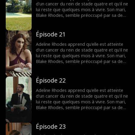
mourante, mais il est peut-être trop tard
d'un cancer du rein de stade quatre et qu'il ne
pour lui dire que c'est elle qu'il a aimée
lui reste que quelques mois à vivre. Son mari,
pendant tout ce temps.
Blake Rhodes, semble préoccupé par sa demi-
sœur Rebecca, à qui elle doit constamment
donner du sang. Blake prend Adeline pour une
croqueuse de diamants calculatrice, et elle
Épisode 21
pense qu'il ne l'a jamais aimée. Tout change
lorsque Blake apprend qu'Adeline est
Adeline Rhodes apprend qu'elle est atteinte
mourante, mais il est peut-être trop tard
d'un cancer du rein de stade quatre et qu'il ne
pour lui dire que c'est elle qu'il a aimée
lui reste que quelques mois à vivre. Son mari,
pendant tout ce temps.
Blake Rhodes, semble préoccupé par sa demi-
sœur Rebecca, à qui elle doit constamment
donner du sang. Blake prend Adeline pour une
croqueuse de diamants calculatrice, et elle
Épisode 22
pense qu'il ne l'a jamais aimée. Tout change
lorsque Blake apprend qu'Adeline est
Adeline Rhodes apprend qu'elle est atteinte
mourante, mais il est peut-être trop tard
d'un cancer du rein de stade quatre et qu'il ne
pour lui dire que c'est elle qu'il a aimée
lui reste que quelques mois à vivre. Son mari,
pendant tout ce temps.
Blake Rhodes, semble préoccupé par sa demi-
sœur Rebecca, à qui elle doit constamment
donner du sang. Blake prend Adeline pour une
croqueuse de diamants calculatrice, et elle
Épisode 23
pense qu'il ne l'a jamais aimée. Tout change