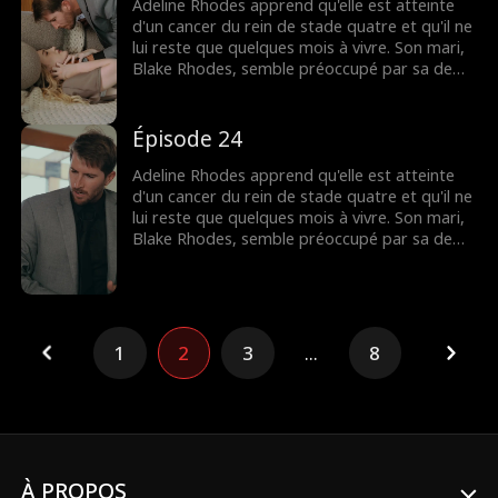
lorsque Blake apprend qu'Adeline est
Adeline Rhodes apprend qu'elle est atteinte
mourante, mais il est peut-être trop tard
d'un cancer du rein de stade quatre et qu'il ne
pour lui dire que c'est elle qu'il a aimée
lui reste que quelques mois à vivre. Son mari,
pendant tout ce temps.
Blake Rhodes, semble préoccupé par sa demi-
sœur Rebecca, à qui elle doit constamment
donner du sang. Blake prend Adeline pour une
croqueuse de diamants calculatrice, et elle
Épisode 24
pense qu'il ne l'a jamais aimée. Tout change
lorsque Blake apprend qu'Adeline est
Adeline Rhodes apprend qu'elle est atteinte
mourante, mais il est peut-être trop tard
d'un cancer du rein de stade quatre et qu'il ne
pour lui dire que c'est elle qu'il a aimée
lui reste que quelques mois à vivre. Son mari,
pendant tout ce temps.
Blake Rhodes, semble préoccupé par sa demi-
sœur Rebecca, à qui elle doit constamment
donner du sang. Blake prend Adeline pour une
croqueuse de diamants calculatrice, et elle
pense qu'il ne l'a jamais aimée. Tout change
lorsque Blake apprend qu'Adeline est
1
2
3
...
8
mourante, mais il est peut-être trop tard
pour lui dire que c'est elle qu'il a aimée
pendant tout ce temps.
À PROPOS