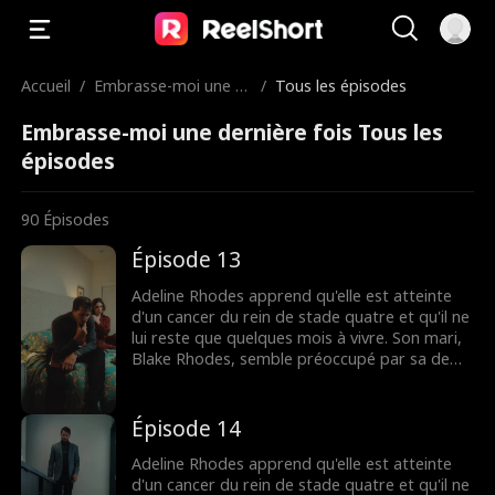
Accueil
/
Embrasse-moi une d
/
Tous les épisodes
ernière fois
Embrasse-moi une dernière fois Tous les
épisodes
90
Épisodes
Épisode 13
Adeline Rhodes apprend qu'elle est atteinte
d'un cancer du rein de stade quatre et qu'il ne
lui reste que quelques mois à vivre. Son mari,
Blake Rhodes, semble préoccupé par sa demi-
sœur Rebecca, à qui elle doit constamment
donner du sang. Blake prend Adeline pour une
croqueuse de diamants calculatrice, et elle
Épisode 14
pense qu'il ne l'a jamais aimée. Tout change
lorsque Blake apprend qu'Adeline est
Adeline Rhodes apprend qu'elle est atteinte
mourante, mais il est peut-être trop tard
d'un cancer du rein de stade quatre et qu'il ne