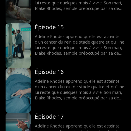
pour lui dire que c'est elle qu'il a aimée
lui reste que quelques mois à vivre. Son mari,
pendant tout ce temps.
Blake Rhodes, semble préoccupé par sa demi-
sœur Rebecca, à qui elle doit constamment
donner du sang. Blake prend Adeline pour une
croqueuse de diamants calculatrice, et elle
Épisode 15
pense qu'il ne l'a jamais aimée. Tout change
lorsque Blake apprend qu'Adeline est
Adeline Rhodes apprend qu'elle est atteinte
mourante, mais il est peut-être trop tard
d'un cancer du rein de stade quatre et qu'il ne
pour lui dire que c'est elle qu'il a aimée
lui reste que quelques mois à vivre. Son mari,
pendant tout ce temps.
Blake Rhodes, semble préoccupé par sa demi-
sœur Rebecca, à qui elle doit constamment
donner du sang. Blake prend Adeline pour une
croqueuse de diamants calculatrice, et elle
Épisode 16
pense qu'il ne l'a jamais aimée. Tout change
lorsque Blake apprend qu'Adeline est
Adeline Rhodes apprend qu'elle est atteinte
mourante, mais il est peut-être trop tard
d'un cancer du rein de stade quatre et qu'il ne
pour lui dire que c'est elle qu'il a aimée
lui reste que quelques mois à vivre. Son mari,
pendant tout ce temps.
Blake Rhodes, semble préoccupé par sa demi-
sœur Rebecca, à qui elle doit constamment
donner du sang. Blake prend Adeline pour une
croqueuse de diamants calculatrice, et elle
Épisode 17
pense qu'il ne l'a jamais aimée. Tout change
lorsque Blake apprend qu'Adeline est
Adeline Rhodes apprend qu'elle est atteinte