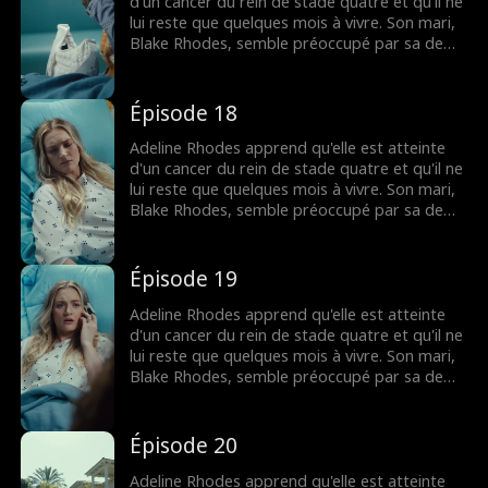
mourante, mais il est peut-être trop tard
d'un cancer du rein de stade quatre et qu'il ne
pour lui dire que c'est elle qu'il a aimée
lui reste que quelques mois à vivre. Son mari,
pendant tout ce temps.
Blake Rhodes, semble préoccupé par sa demi-
sœur Rebecca, à qui elle doit constamment
donner du sang. Blake prend Adeline pour une
croqueuse de diamants calculatrice, et elle
Épisode 18
pense qu'il ne l'a jamais aimée. Tout change
lorsque Blake apprend qu'Adeline est
Adeline Rhodes apprend qu'elle est atteinte
mourante, mais il est peut-être trop tard
d'un cancer du rein de stade quatre et qu'il ne
pour lui dire que c'est elle qu'il a aimée
lui reste que quelques mois à vivre. Son mari,
pendant tout ce temps.
Blake Rhodes, semble préoccupé par sa demi-
sœur Rebecca, à qui elle doit constamment
donner du sang. Blake prend Adeline pour une
croqueuse de diamants calculatrice, et elle
Épisode 19
pense qu'il ne l'a jamais aimée. Tout change
lorsque Blake apprend qu'Adeline est
Adeline Rhodes apprend qu'elle est atteinte
mourante, mais il est peut-être trop tard
d'un cancer du rein de stade quatre et qu'il ne
pour lui dire que c'est elle qu'il a aimée
lui reste que quelques mois à vivre. Son mari,
pendant tout ce temps.
Blake Rhodes, semble préoccupé par sa demi-
sœur Rebecca, à qui elle doit constamment
donner du sang. Blake prend Adeline pour une
croqueuse de diamants calculatrice, et elle
Épisode 20
pense qu'il ne l'a jamais aimée. Tout change
lorsque Blake apprend qu'Adeline est
Adeline Rhodes apprend qu'elle est atteinte