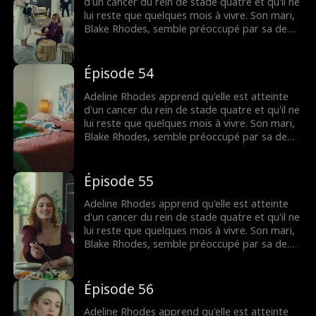
mourante, mais il est peut-être trop tard
d'un cancer du rein de stade quatre et qu'il ne
pour lui dire que c'est elle qu'il a aimée
lui reste que quelques mois à vivre. Son mari,
pendant tout ce temps.
Blake Rhodes, semble préoccupé par sa demi-
sœur Rebecca, à qui elle doit constamment
donner du sang. Blake prend Adeline pour une
croqueuse de diamants calculatrice, et elle
Épisode 54
pense qu'il ne l'a jamais aimée. Tout change
lorsque Blake apprend qu'Adeline est
Adeline Rhodes apprend qu'elle est atteinte
mourante, mais il est peut-être trop tard
d'un cancer du rein de stade quatre et qu'il ne
pour lui dire que c'est elle qu'il a aimée
lui reste que quelques mois à vivre. Son mari,
pendant tout ce temps.
Blake Rhodes, semble préoccupé par sa demi-
sœur Rebecca, à qui elle doit constamment
donner du sang. Blake prend Adeline pour une
croqueuse de diamants calculatrice, et elle
Épisode 55
pense qu'il ne l'a jamais aimée. Tout change
lorsque Blake apprend qu'Adeline est
Adeline Rhodes apprend qu'elle est atteinte
mourante, mais il est peut-être trop tard
d'un cancer du rein de stade quatre et qu'il ne
pour lui dire que c'est elle qu'il a aimée
lui reste que quelques mois à vivre. Son mari,
pendant tout ce temps.
Blake Rhodes, semble préoccupé par sa demi-
sœur Rebecca, à qui elle doit constamment
donner du sang. Blake prend Adeline pour une
croqueuse de diamants calculatrice, et elle
Épisode 56
pense qu'il ne l'a jamais aimée. Tout change
lorsque Blake apprend qu'Adeline est
Adeline Rhodes apprend qu'elle est atteinte