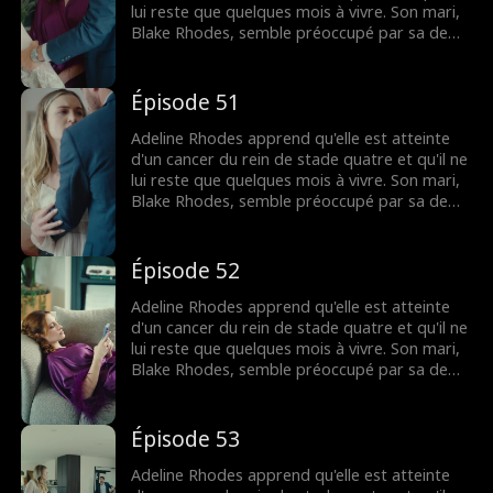
pour lui dire que c'est elle qu'il a aimée
lui reste que quelques mois à vivre. Son mari,
pendant tout ce temps.
Blake Rhodes, semble préoccupé par sa demi-
sœur Rebecca, à qui elle doit constamment
donner du sang. Blake prend Adeline pour une
croqueuse de diamants calculatrice, et elle
Épisode 51
pense qu'il ne l'a jamais aimée. Tout change
lorsque Blake apprend qu'Adeline est
Adeline Rhodes apprend qu'elle est atteinte
mourante, mais il est peut-être trop tard
d'un cancer du rein de stade quatre et qu'il ne
pour lui dire que c'est elle qu'il a aimée
lui reste que quelques mois à vivre. Son mari,
pendant tout ce temps.
Blake Rhodes, semble préoccupé par sa demi-
sœur Rebecca, à qui elle doit constamment
donner du sang. Blake prend Adeline pour une
croqueuse de diamants calculatrice, et elle
Épisode 52
pense qu'il ne l'a jamais aimée. Tout change
lorsque Blake apprend qu'Adeline est
Adeline Rhodes apprend qu'elle est atteinte
mourante, mais il est peut-être trop tard
d'un cancer du rein de stade quatre et qu'il ne
pour lui dire que c'est elle qu'il a aimée
lui reste que quelques mois à vivre. Son mari,
pendant tout ce temps.
Blake Rhodes, semble préoccupé par sa demi-
sœur Rebecca, à qui elle doit constamment
donner du sang. Blake prend Adeline pour une
croqueuse de diamants calculatrice, et elle
Épisode 53
pense qu'il ne l'a jamais aimée. Tout change
lorsque Blake apprend qu'Adeline est
Adeline Rhodes apprend qu'elle est atteinte