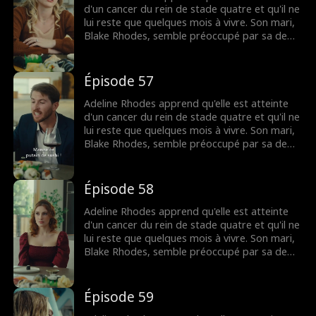
mourante, mais il est peut-être trop tard
d'un cancer du rein de stade quatre et qu'il ne
pour lui dire que c'est elle qu'il a aimée
lui reste que quelques mois à vivre. Son mari,
pendant tout ce temps.
Blake Rhodes, semble préoccupé par sa demi-
sœur Rebecca, à qui elle doit constamment
donner du sang. Blake prend Adeline pour une
croqueuse de diamants calculatrice, et elle
Épisode 57
pense qu'il ne l'a jamais aimée. Tout change
lorsque Blake apprend qu'Adeline est
Adeline Rhodes apprend qu'elle est atteinte
mourante, mais il est peut-être trop tard
d'un cancer du rein de stade quatre et qu'il ne
pour lui dire que c'est elle qu'il a aimée
lui reste que quelques mois à vivre. Son mari,
pendant tout ce temps.
Blake Rhodes, semble préoccupé par sa demi-
sœur Rebecca, à qui elle doit constamment
donner du sang. Blake prend Adeline pour une
croqueuse de diamants calculatrice, et elle
Épisode 58
pense qu'il ne l'a jamais aimée. Tout change
lorsque Blake apprend qu'Adeline est
Adeline Rhodes apprend qu'elle est atteinte
mourante, mais il est peut-être trop tard
d'un cancer du rein de stade quatre et qu'il ne
pour lui dire que c'est elle qu'il a aimée
lui reste que quelques mois à vivre. Son mari,
pendant tout ce temps.
Blake Rhodes, semble préoccupé par sa demi-
sœur Rebecca, à qui elle doit constamment
donner du sang. Blake prend Adeline pour une
croqueuse de diamants calculatrice, et elle
Épisode 59
pense qu'il ne l'a jamais aimée. Tout change