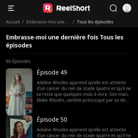
Accueil
/
Embrasse-moi une d
/
Tous les épisodes
ernière fois
Embrasse-moi une dernière fois Tous les
épisodes
90
Épisodes
Épisode 49
Adeline Rhodes apprend qu'elle est atteinte
d'un cancer du rein de stade quatre et qu'il ne
lui reste que quelques mois à vivre. Son mari,
Blake Rhodes, semble préoccupé par sa demi-
sœur Rebecca, à qui elle doit constamment
donner du sang. Blake prend Adeline pour une
croqueuse de diamants calculatrice, et elle
Épisode 50
pense qu'il ne l'a jamais aimée. Tout change
lorsque Blake apprend qu'Adeline est
Adeline Rhodes apprend qu'elle est atteinte
mourante, mais il est peut-être trop tard
d'un cancer du rein de stade quatre et qu'il ne