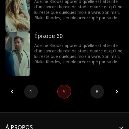
lorsque Blake apprend qu'Adeline est
Adeline Rhodes apprend qu'elle est atteinte
mourante, mais il est peut-être trop tard
d'un cancer du rein de stade quatre et qu'il ne
pour lui dire que c'est elle qu'il a aimée
lui reste que quelques mois à vivre. Son mari,
pendant tout ce temps.
Blake Rhodes, semble préoccupé par sa demi-
sœur Rebecca, à qui elle doit constamment
donner du sang. Blake prend Adeline pour une
croqueuse de diamants calculatrice, et elle
Épisode 60
pense qu'il ne l'a jamais aimée. Tout change
lorsque Blake apprend qu'Adeline est
Adeline Rhodes apprend qu'elle est atteinte
mourante, mais il est peut-être trop tard
d'un cancer du rein de stade quatre et qu'il ne
pour lui dire que c'est elle qu'il a aimée
lui reste que quelques mois à vivre. Son mari,
pendant tout ce temps.
Blake Rhodes, semble préoccupé par sa demi-
sœur Rebecca, à qui elle doit constamment
donner du sang. Blake prend Adeline pour une
croqueuse de diamants calculatrice, et elle
pense qu'il ne l'a jamais aimée. Tout change
lorsque Blake apprend qu'Adeline est
1
...
5
...
8
mourante, mais il est peut-être trop tard
pour lui dire que c'est elle qu'il a aimée
pendant tout ce temps.
À PROPOS