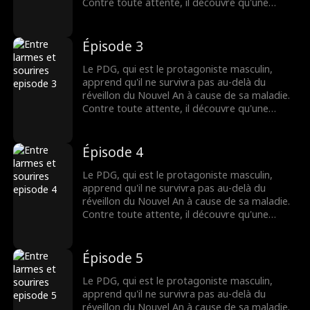
Contre toute attente, il découvre qu'une
étudiante pauvre est la seule personne au
monde capable de le guérir. Pour sauver sa
vie, le PDG l'épouse de force. Lorsqu'il
Épisode 3
découvre que l'étudiante sera en danger de
mort après l'avoir guéri, le PDG, qui est peu à
Le PDG, qui est le protagoniste masculin,
peu tombé amoureux d'elle, se retrouve dans
apprend qu'il ne survivra pas au-delà du
un dilemme douloureux...
réveillon du Nouvel An à cause de sa maladie.
Contre toute attente, il découvre qu'une
étudiante pauvre est la seule personne au
monde capable de le guérir. Pour sauver sa
vie, le PDG l'épouse de force. Lorsqu'il
Épisode 4
découvre que l'étudiante sera en danger de
mort après l'avoir guéri, le PDG, qui est peu à
Le PDG, qui est le protagoniste masculin,
peu tombé amoureux d'elle, se retrouve dans
apprend qu'il ne survivra pas au-delà du
un dilemme douloureux...
réveillon du Nouvel An à cause de sa maladie.
Contre toute attente, il découvre qu'une
étudiante pauvre est la seule personne au
monde capable de le guérir. Pour sauver sa
vie, le PDG l'épouse de force. Lorsqu'il
Épisode 5
découvre que l'étudiante sera en danger de
mort après l'avoir guéri, le PDG, qui est peu à
Le PDG, qui est le protagoniste masculin,
peu tombé amoureux d'elle, se retrouve dans
apprend qu'il ne survivra pas au-delà du
un dilemme douloureux...
réveillon du Nouvel An à cause de sa maladie.