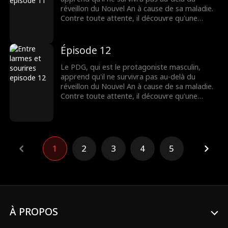
un dilemme douloureux...
réveillon du Nouvel An à cause de sa maladie.
Contre toute attente, il découvre qu'une
étudiante pauvre est la seule personne au
monde capable de le guérir. Pour sauver sa
vie, le PDG l'épouse de force. Lorsqu'il
Épisode 12
découvre que l'étudiante sera en danger de
mort après l'avoir guéri, le PDG, qui est peu à
Le PDG, qui est le protagoniste masculin,
peu tombé amoureux d'elle, se retrouve dans
apprend qu'il ne survivra pas au-delà du
un dilemme douloureux...
réveillon du Nouvel An à cause de sa maladie.
Contre toute attente, il découvre qu'une
étudiante pauvre est la seule personne au
monde capable de le guérir. Pour sauver sa
vie, le PDG l'épouse de force. Lorsqu'il
découvre que l'étudiante sera en danger de
mort après l'avoir guéri, le PDG, qui est peu à
1
2
3
4
5
peu tombé amoureux d'elle, se retrouve dans
un dilemme douloureux...
À PROPOS