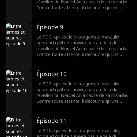
un dilemme douloureux...
réveillon du Nouvel An à cause de sa maladie.
Contre toute attente, il découvre qu'une
étudiante pauvre est la seule personne au
monde capable de le guérir. Pour sauver sa
vie, le PDG l'épouse de force. Lorsqu'il
Épisode 9
découvre que l'étudiante sera en danger de
mort après l'avoir guéri, le PDG, qui est peu à
Le PDG, qui est le protagoniste masculin,
peu tombé amoureux d'elle, se retrouve dans
apprend qu'il ne survivra pas au-delà du
un dilemme douloureux...
réveillon du Nouvel An à cause de sa maladie.
Contre toute attente, il découvre qu'une
étudiante pauvre est la seule personne au
monde capable de le guérir. Pour sauver sa
vie, le PDG l'épouse de force. Lorsqu'il
Épisode 10
découvre que l'étudiante sera en danger de
mort après l'avoir guéri, le PDG, qui est peu à
Le PDG, qui est le protagoniste masculin,
peu tombé amoureux d'elle, se retrouve dans
apprend qu'il ne survivra pas au-delà du
un dilemme douloureux...
réveillon du Nouvel An à cause de sa maladie.
Contre toute attente, il découvre qu'une
étudiante pauvre est la seule personne au
monde capable de le guérir. Pour sauver sa
vie, le PDG l'épouse de force. Lorsqu'il
Épisode 11
découvre que l'étudiante sera en danger de
mort après l'avoir guéri, le PDG, qui est peu à
Le PDG, qui est le protagoniste masculin,
peu tombé amoureux d'elle, se retrouve dans
apprend qu'il ne survivra pas au-delà du