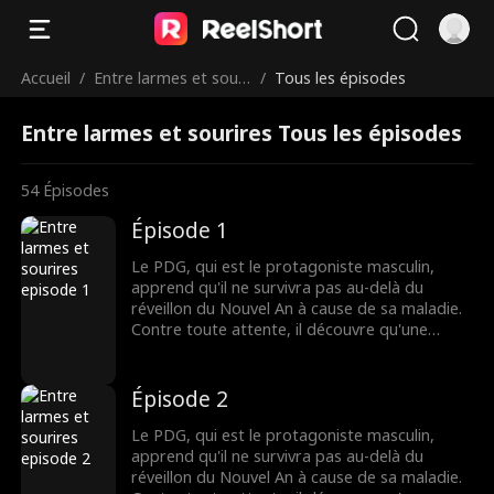
Accueil
/
Entre larmes et souri
/
Tous les épisodes
res
Entre larmes et sourires Tous les épisodes
54
Épisodes
Épisode 1
Le PDG, qui est le protagoniste masculin,
apprend qu'il ne survivra pas au-delà du
réveillon du Nouvel An à cause de sa maladie.
Contre toute attente, il découvre qu'une
étudiante pauvre est la seule personne au
monde capable de le guérir. Pour sauver sa
vie, le PDG l'épouse de force. Lorsqu'il
Épisode 2
découvre que l'étudiante sera en danger de
mort après l'avoir guéri, le PDG, qui est peu à
Le PDG, qui est le protagoniste masculin,
peu tombé amoureux d'elle, se retrouve dans
apprend qu'il ne survivra pas au-delà du
un dilemme douloureux...
réveillon du Nouvel An à cause de sa maladie.