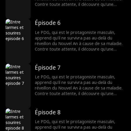
Contre toute attente, il découvre qu'une
étudiante pauvre est la seule personne au
monde capable de le guérir. Pour sauver sa
vie, le PDG l'épouse de force. Lorsqu'il
Épisode 6
découvre que l'étudiante sera en danger de
mort après l'avoir guéri, le PDG, qui est peu à
Le PDG, qui est le protagoniste masculin,
peu tombé amoureux d'elle, se retrouve dans
apprend qu'il ne survivra pas au-delà du
un dilemme douloureux...
réveillon du Nouvel An à cause de sa maladie.
Contre toute attente, il découvre qu'une
étudiante pauvre est la seule personne au
monde capable de le guérir. Pour sauver sa
vie, le PDG l'épouse de force. Lorsqu'il
Épisode 7
découvre que l'étudiante sera en danger de
mort après l'avoir guéri, le PDG, qui est peu à
Le PDG, qui est le protagoniste masculin,
peu tombé amoureux d'elle, se retrouve dans
apprend qu'il ne survivra pas au-delà du
un dilemme douloureux...
réveillon du Nouvel An à cause de sa maladie.
Contre toute attente, il découvre qu'une
étudiante pauvre est la seule personne au
monde capable de le guérir. Pour sauver sa
vie, le PDG l'épouse de force. Lorsqu'il
Épisode 8
découvre que l'étudiante sera en danger de
mort après l'avoir guéri, le PDG, qui est peu à
Le PDG, qui est le protagoniste masculin,
peu tombé amoureux d'elle, se retrouve dans
apprend qu'il ne survivra pas au-delà du