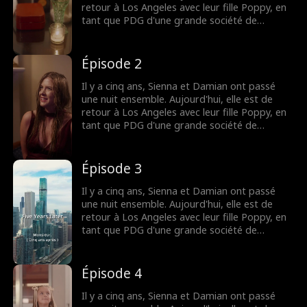
retour à Los Angeles avec leur fille Poppy, en
tant que PDG d'une grande société de
production. Pour renouer avec elles, Damian
cache son identité de milliardaire et devient le
babysitter de Poppy. Vont-ils affronter le
Épisode 2
monde ensemble et construire une nouvelle
vie de famille ?
Il y a cinq ans, Sienna et Damian ont passé
une nuit ensemble. Aujourd'hui, elle est de
retour à Los Angeles avec leur fille Poppy, en
tant que PDG d'une grande société de
production. Pour renouer avec elles, Damian
cache son identité de milliardaire et devient le
babysitter de Poppy. Vont-ils affronter le
Épisode 3
monde ensemble et construire une nouvelle
vie de famille ?
Il y a cinq ans, Sienna et Damian ont passé
une nuit ensemble. Aujourd'hui, elle est de
retour à Los Angeles avec leur fille Poppy, en
tant que PDG d'une grande société de
production. Pour renouer avec elles, Damian
cache son identité de milliardaire et devient le
babysitter de Poppy. Vont-ils affronter le
Épisode 4
monde ensemble et construire une nouvelle
vie de famille ?
Il y a cinq ans, Sienna et Damian ont passé