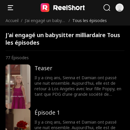
Accueil
/
J'ai engagé un babysi
/
Tous les épisodes
tter milliardaire
J'ai engagé un babysitter milliardaire Tous
les épisodes
77
Épisodes
Teaser
Il y a cinq ans, Sienna et Damian ont passé
une nuit ensemble. Aujourd'hui, elle est de
retour à Los Angeles avec leur fille Poppy, en
tant que PDG d'une grande société de
production. Pour renouer avec elles, Damian
cache son identité de milliardaire et devient le
babysitter de Poppy. Vont-ils affronter le
Épisode 1
monde ensemble et construire une nouvelle
vie de famille ?
Il y a cinq ans, Sienna et Damian ont passé
une nuit ensemble. Aujourd'hui, elle est de