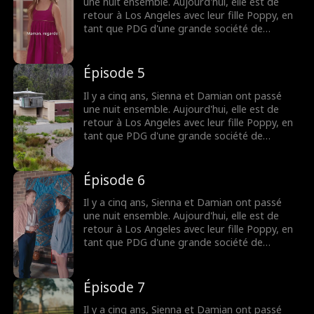
une nuit ensemble. Aujourd'hui, elle est de
retour à Los Angeles avec leur fille Poppy, en
tant que PDG d'une grande société de
production. Pour renouer avec elles, Damian
cache son identité de milliardaire et devient le
babysitter de Poppy. Vont-ils affronter le
Épisode 5
monde ensemble et construire une nouvelle
vie de famille ?
Il y a cinq ans, Sienna et Damian ont passé
une nuit ensemble. Aujourd'hui, elle est de
retour à Los Angeles avec leur fille Poppy, en
tant que PDG d'une grande société de
production. Pour renouer avec elles, Damian
cache son identité de milliardaire et devient le
babysitter de Poppy. Vont-ils affronter le
Épisode 6
monde ensemble et construire une nouvelle
vie de famille ?
Il y a cinq ans, Sienna et Damian ont passé
une nuit ensemble. Aujourd'hui, elle est de
retour à Los Angeles avec leur fille Poppy, en
tant que PDG d'une grande société de
production. Pour renouer avec elles, Damian
cache son identité de milliardaire et devient le
babysitter de Poppy. Vont-ils affronter le
Épisode 7
monde ensemble et construire une nouvelle
vie de famille ?
Il y a cinq ans, Sienna et Damian ont passé