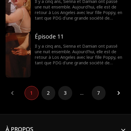
vie de famille ?
Il y a cinq ans, Sienna et Damian ont passé
une nuit ensemble. Aujourd'hui, elle est de
retour à Los Angeles avec leur fille Poppy, en
tant que PDG d'une grande société de
production. Pour renouer avec elles, Damian
cache son identité de milliardaire et devient le
babysitter de Poppy. Vont-ils affronter le
Épisode 11
monde ensemble et construire une nouvelle
vie de famille ?
Il y a cinq ans, Sienna et Damian ont passé
une nuit ensemble. Aujourd'hui, elle est de
retour à Los Angeles avec leur fille Poppy, en
tant que PDG d'une grande société de
production. Pour renouer avec elles, Damian
cache son identité de milliardaire et devient le
babysitter de Poppy. Vont-ils affronter le
monde ensemble et construire une nouvelle
vie de famille ?
1
2
3
...
7
À PROPOS