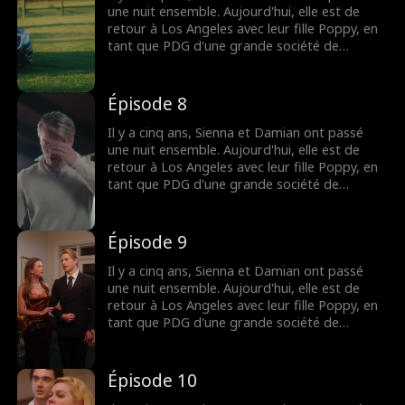
une nuit ensemble. Aujourd'hui, elle est de
retour à Los Angeles avec leur fille Poppy, en
tant que PDG d'une grande société de
production. Pour renouer avec elles, Damian
cache son identité de milliardaire et devient le
babysitter de Poppy. Vont-ils affronter le
Épisode 8
monde ensemble et construire une nouvelle
vie de famille ?
Il y a cinq ans, Sienna et Damian ont passé
une nuit ensemble. Aujourd'hui, elle est de
retour à Los Angeles avec leur fille Poppy, en
tant que PDG d'une grande société de
production. Pour renouer avec elles, Damian
cache son identité de milliardaire et devient le
babysitter de Poppy. Vont-ils affronter le
Épisode 9
monde ensemble et construire une nouvelle
vie de famille ?
Il y a cinq ans, Sienna et Damian ont passé
une nuit ensemble. Aujourd'hui, elle est de
retour à Los Angeles avec leur fille Poppy, en
tant que PDG d'une grande société de
production. Pour renouer avec elles, Damian
cache son identité de milliardaire et devient le
babysitter de Poppy. Vont-ils affronter le
Épisode 10
monde ensemble et construire une nouvelle