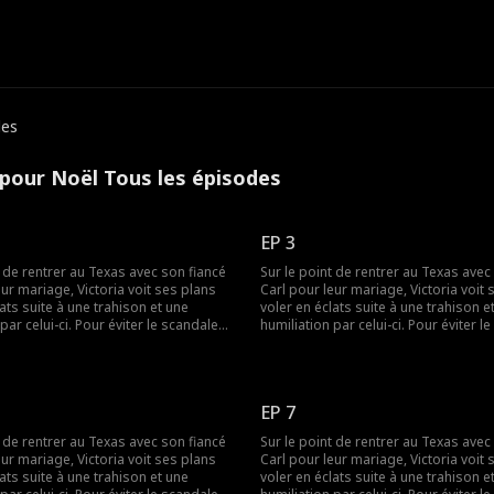
des
i pour Noël Tous les épisodes
EP 3
t de rentrer au Texas avec son fiancé
Sur le point de rentrer au Texas avec
eur mariage, Victoria voit ses plans
Carl pour leur mariage, Victoria voit 
lats suite à une trahison et une
voler en éclats suite à une trahison e
par celui-ci. Pour éviter le scandale
humiliation par celui-ci. Pour éviter l
lle accepte à contrecœur d'épouser
familial, elle accepte à contrecœur d
ns-abri qu'elle aidait. Ce qu'elle
Simon, un sans-abri qu'elle aidait. Ce 
'est que Simon n'est pas un sans-abri
ignorait, c'est que Simon n'est pas u
 c'est un séduisant et charmant
ordinaire - c'est un séduisant et cha
EP 7
e, PDG du prestigieux Groupe Savage,
milliardaire, PDG du prestigieux Gr
éro un du pays. De retour au Texas
classé numéro un du pays. De retour
t de rentrer au Texas avec son fiancé
Sur le point de rentrer au Texas avec
 Victoria tombe nez à nez avec son
avec Simon, Victoria tombe nez à nez
eur mariage, Victoria voit ses plans
Carl pour leur mariage, Victoria voit 
 Carl. Cette fois-ci, l'heure de la
ex arrogant, Carl. Cette fois-ci, l'heur
lats suite à une trahison et une
voler en éclats suite à une trahison e
 sonné.
revanche a sonné.