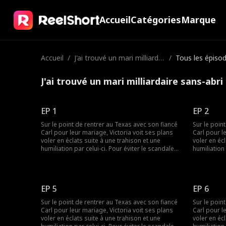
Accueil
Catégories
Marque
Accueil
/
J'ai trouvé un mari milliardai
/
Tous les épiso
re sans-abri pour Noël
J'ai trouvé un mari milliardaire sans-abr
EP 1
EP 2
Sur le point de rentrer au Texas avec son fiancé
Sur le poin
Carl pour leur mariage, Victoria voit ses plans
Carl pour l
voler en éclats suite à une trahison et une
voler en éc
humiliation par celui-ci. Pour éviter le scandale
humiliation 
familial, elle accepte à contrecœur d'épouser
familial, e
Simon, un sans-abri qu'elle aidait. Ce qu'elle
Simon, un sa
ignorait, c'est que Simon n'est pas un sans-abri
ignorait, c
ordinaire - c'est un séduisant et charmant
ordinaire -
EP 5
EP 6
milliardaire, PDG du prestigieux Groupe Savage,
milliardair
classé numéro un du pays. De retour au Texas
classé num
Sur le point de rentrer au Texas avec son fiancé
Sur le poin
avec Simon, Victoria tombe nez à nez avec son
avec Simon,
Carl pour leur mariage, Victoria voit ses plans
Carl pour l
ex arrogant, Carl. Cette fois-ci, l'heure de la
ex arrogant,
voler en éclats suite à une trahison et une
voler en éc
revanche a sonné.
revanche a