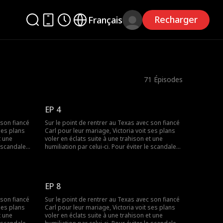
Recharger
Français
71
Épisodes
EP 4
 son fiancé
Sur le point de rentrer au Texas avec son fiancé
ses plans
Carl pour leur mariage, Victoria voit ses plans
t une
voler en éclats suite à une trahison et une
e scandale
humiliation par celui-ci. Pour éviter le scandale
'épouser
familial, elle accepte à contrecœur d'épouser
qu'elle
Simon, un sans-abri qu'elle aidait. Ce qu'elle
n sans-abri
ignorait, c'est que Simon n'est pas un sans-abri
rmant
ordinaire - c'est un séduisant et charmant
EP 8
oupe Savage,
milliardaire, PDG du prestigieux Groupe Savage,
 au Texas
classé numéro un du pays. De retour au Texas
 son fiancé
Sur le point de rentrer au Texas avec son fiancé
 avec son
avec Simon, Victoria tombe nez à nez avec son
ses plans
Carl pour leur mariage, Victoria voit ses plans
e de la
ex arrogant, Carl. Cette fois-ci, l'heure de la
t une
voler en éclats suite à une trahison et une
revanche a sonné.