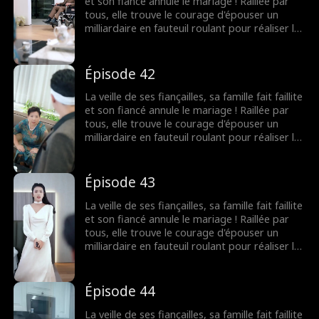
et son fiancé annule le mariage ! Raillée par
tous, elle trouve le courage d'épouser un
milliardaire en fauteuil roulant pour réaliser le
souhait de sa grand-mère. Elle ignorait que les
rumeurs étaient fausses ! Le milliardaire
n'était pas du tout handicapé !
Épisode 42
La veille de ses fiançailles, sa famille fait faillite
et son fiancé annule le mariage ! Raillée par
tous, elle trouve le courage d'épouser un
milliardaire en fauteuil roulant pour réaliser le
souhait de sa grand-mère. Elle ignorait que les
rumeurs étaient fausses ! Le milliardaire
n'était pas du tout handicapé !
Épisode 43
La veille de ses fiançailles, sa famille fait faillite
et son fiancé annule le mariage ! Raillée par
tous, elle trouve le courage d'épouser un
milliardaire en fauteuil roulant pour réaliser le
souhait de sa grand-mère. Elle ignorait que les
rumeurs étaient fausses ! Le milliardaire
n'était pas du tout handicapé !
Épisode 44
La veille de ses fiançailles, sa famille fait faillite