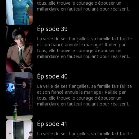
tous, elle trouve le courage d'épouser un
milliardaire en fauteuil roulant pour réaliser le
souhait de sa grand-mère. Elle ignorait que les
rumeurs étaient fausses ! Le milliardaire
n'était pas du tout handicapé !
Épisode 39
La veille de ses fiançailles, sa famille fait faillite
et son fiancé annule le mariage ! Raillée par
tous, elle trouve le courage d'épouser un
milliardaire en fauteuil roulant pour réaliser le
souhait de sa grand-mère. Elle ignorait que les
rumeurs étaient fausses ! Le milliardaire
n'était pas du tout handicapé !
Épisode 40
La veille de ses fiançailles, sa famille fait faillite
et son fiancé annule le mariage ! Raillée par
tous, elle trouve le courage d'épouser un
milliardaire en fauteuil roulant pour réaliser le
souhait de sa grand-mère. Elle ignorait que les
rumeurs étaient fausses ! Le milliardaire
n'était pas du tout handicapé !
Épisode 41
La veille de ses fiançailles, sa famille fait faillite