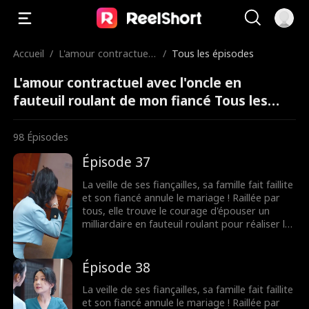
Accueil
/
L'amour contractuel
/
Tous les épisodes
avec l'oncle en fauteu
L'amour contractuel avec l'oncle en
il roulant de mon fian
cé
fauteuil roulant de mon fiancé Tous les
épisodes
98
Épisodes
Épisode 37
La veille de ses fiançailles, sa famille fait faillite
et son fiancé annule le mariage ! Raillée par
tous, elle trouve le courage d'épouser un
milliardaire en fauteuil roulant pour réaliser le
souhait de sa grand-mère. Elle ignorait que les
rumeurs étaient fausses ! Le milliardaire
n'était pas du tout handicapé !
Épisode 38
La veille de ses fiançailles, sa famille fait faillite
et son fiancé annule le mariage ! Raillée par