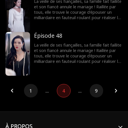
La veille de ses fiançailles, sa famille fait faillite
et son fiancé annule le mariage ! Raillée par
tous, elle trouve le courage d'épouser un
milliardaire en fauteuil roulant pour réaliser le
souhait de sa grand-mère. Elle ignorait que les
rumeurs étaient fausses ! Le milliardaire
n'était pas du tout handicapé !
Épisode 48
La veille de ses fiançailles, sa famille fait faillite
et son fiancé annule le mariage ! Raillée par
tous, elle trouve le courage d'épouser un
milliardaire en fauteuil roulant pour réaliser le
souhait de sa grand-mère. Elle ignorait que les
rumeurs étaient fausses ! Le milliardaire
n'était pas du tout handicapé !
1
...
4
...
9
À PROPOS