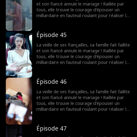
et son fiancé annule le mariage ! Raillée par
tous, elle trouve le courage d'épouser un
milliardaire en fauteuil roulant pour réaliser le
souhait de sa grand-mère. Elle ignorait que les
rumeurs étaient fausses ! Le milliardaire
n'était pas du tout handicapé !
Épisode 45
La veille de ses fiançailles, sa famille fait faillite
et son fiancé annule le mariage ! Raillée par
tous, elle trouve le courage d'épouser un
milliardaire en fauteuil roulant pour réaliser le
souhait de sa grand-mère. Elle ignorait que les
rumeurs étaient fausses ! Le milliardaire
n'était pas du tout handicapé !
Épisode 46
La veille de ses fiançailles, sa famille fait faillite
et son fiancé annule le mariage ! Raillée par
tous, elle trouve le courage d'épouser un
milliardaire en fauteuil roulant pour réaliser le
souhait de sa grand-mère. Elle ignorait que les
rumeurs étaient fausses ! Le milliardaire
n'était pas du tout handicapé !
Épisode 47