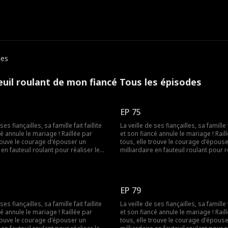
des
euil roulant de mon fiancé Tous les épisodes
EP 75
ses fiançailles, sa famille fait faillite
La veille de ses fiançailles, sa famille fa
cé annule le mariage ! Raillée par
et son fiancé annule le mariage ! Rail
trouve le courage d'épouser un
tous, elle trouve le courage d'épous
 en fauteuil roulant pour réaliser le
milliardaire en fauteuil roulant pour r
sa grand-mère. Elle ignorait que les
souhait de sa grand-mère. Elle ignora
ent fausses ! Le milliardaire n'était
rumeurs étaient fausses ! Le milliarda
 handicapé !
pas du tout handicapé !
EP 79
ses fiançailles, sa famille fait faillite
La veille de ses fiançailles, sa famille fa
cé annule le mariage ! Raillée par
et son fiancé annule le mariage ! Rail
trouve le courage d'épouser un
tous, elle trouve le courage d'épous