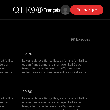
Recharger
Français
98
Épisodes
EP 76
it faillite
La veille de ses fiançailles, sa famille fait faillite
lée par
et son fiancé annule le mariage ! Raillée par
er un
tous, elle trouve le courage d'épouser un
éaliser le
milliardaire en fauteuil roulant pour réaliser le
it que les
souhait de sa grand-mère. Elle ignorait que les
ire n'était
rumeurs étaient fausses ! Le milliardaire n'était
pas du tout handicapé !
EP 80
it faillite
La veille de ses fiançailles, sa famille fait faillite
lée par
et son fiancé annule le mariage ! Raillée par
er un
tous, elle trouve le courage d'épouser un