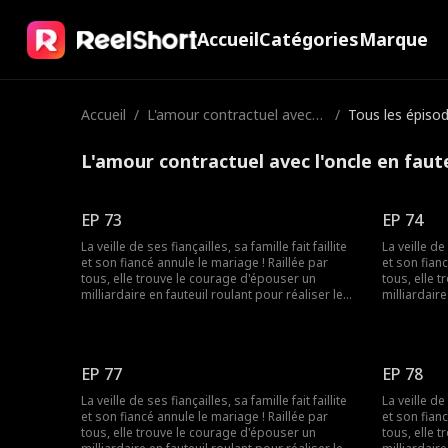
Accueil
Catégories
Marque
Accueil
/
L'amour contractuel avec
/
Tous les épiso
l'oncle en fauteuil roulant d
e mon fiancé
L'amour contractuel avec l'oncle en faut
EP 73
EP 74
La veille de ses fiançailles, sa famille fait faillite
La veille de 
et son fiancé annule le mariage ! Raillée par
et son fian
tous, elle trouve le courage d'épouser un
tous, elle 
milliardaire en fauteuil roulant pour réaliser le
milliardaire
souhait de sa grand-mère. Elle ignorait que les
souhait de 
rumeurs étaient fausses ! Le milliardaire n'était
rumeurs étai
pas du tout handicapé !
pas du tout
EP 77
EP 78
La veille de ses fiançailles, sa famille fait faillite
La veille de 
et son fiancé annule le mariage ! Raillée par
et son fian
tous, elle trouve le courage d'épouser un
tous, elle 