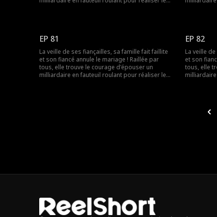
milliardaire en fauteuil roulant pour réaliser le
milliardaire
souhait de sa grand-mère. Elle ignorait que les
souhait de 
rumeurs étaient fausses ! Le milliardaire n'était
rumeurs étai
pas du tout handicapé !
pas du tout
EP 81
EP 82
La veille de ses fiançailles, sa famille fait faillite
La veille de 
et son fiancé annule le mariage ! Raillée par
et son fian
tous, elle trouve le courage d'épouser un
tous, elle 
milliardaire en fauteuil roulant pour réaliser le
milliardaire
souhait de sa grand-mère. Elle ignorait que les
souhait de 
rumeurs étaient fausses ! Le milliardaire n'était
rumeurs étai
pas du tout handicapé !
pas du tout