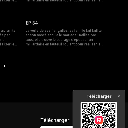
éaliser le
milliardaire en fauteuil roulant pour réaliser le
it que les
souhait de sa grand-mère. Elle ignorait que les
ire n'était
rumeurs étaient fausses ! Le milliardaire n'était
pas du tout handicapé !
EP 84
it faillite
La veille de ses fiançailles, sa famille fait faillite
lée par
et son fiancé annule le mariage ! Raillée par
er un
tous, elle trouve le courage d'épouser un
éaliser le
milliardaire en fauteuil roulant pour réaliser le
it que les
souhait de sa grand-mère. Elle ignorait que les
ire n'était
rumeurs étaient fausses ! Le milliardaire n'était
pas du tout handicapé !
Télécharger
Télécharger