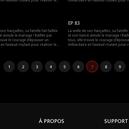
 en fauteuil roulant pour réaliser le
milliardaire en fauteuil roulant pour r
sa grand-mère. Elle ignorait que les
souhait de sa grand-mère. Elle ignora
ent fausses ! Le milliardaire n'était
rumeurs étaient fausses ! Le milliarda
 handicapé !
pas du tout handicapé !
EP 83
ses fiançailles, sa famille fait faillite
La veille de ses fiançailles, sa famille fa
cé annule le mariage ! Raillée par
et son fiancé annule le mariage ! Rail
trouve le courage d'épouser un
tous, elle trouve le courage d'épous
 en fauteuil roulant pour réaliser le
milliardaire en fauteuil roulant pour r
sa grand-mère. Elle ignorait que les
souhait de sa grand-mère. Elle ignora
ent fausses ! Le milliardaire n'était
rumeurs étaient fausses ! Le milliarda
 handicapé !
pas du tout handicapé !
1
2
3
4
5
6
7
8
9
À PROPOS
SUPPORT