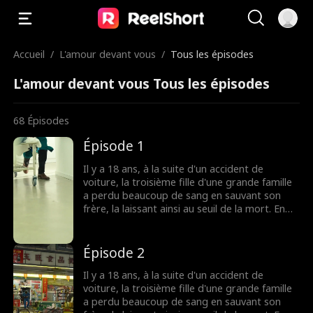
Accueil
/
L'amour devant vous
/
Tous les épisodes
L'amour devant vous Tous les épisodes
68
Épisodes
Épisode 1
Il y a 18 ans, à la suite d'un accident de
voiture, la troisième fille d'une grande famille
a perdu beaucoup de sang en sauvant son
frère, la laissant ainsi au seuil de la mort. En
raison de l'extrême préférence de son grand-
père pour les garçons, il l'a impitoyablement
abandonnée par une nuit d'orage. Alors que
Épisode 2
sa vie était sur le point de s'éteindre, un
chiffonnier bienveillant l'a trouvée.Ne pouvant
Il y a 18 ans, à la suite d'un accident de
laisser une si jeune vie s'éteindre, il a fait tout
voiture, la troisième fille d'une grande famille
ce qu'il pouvait faire pour la sauver et lui a
a perdu beaucoup de sang en sauvant son