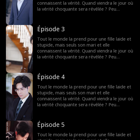
connaissent la vérité. Quand viendra le jour où
la vérité choquante sera révélée ? Peu
importe, il la protégera pour toujours.
Épisode 3
Tout le monde la prend pour une fille laide et
stupide, mais seuls son mari et elle
connaissent la vérité. Quand viendra le jour où
la vérité choquante sera révélée ? Peu
importe, il la protégera pour toujours.
Épisode 4
Tout le monde la prend pour une fille laide et
stupide, mais seuls son mari et elle
connaissent la vérité. Quand viendra le jour où
la vérité choquante sera révélée ? Peu
importe, il la protégera pour toujours.
Épisode 5
Tout le monde la prend pour une fille laide et