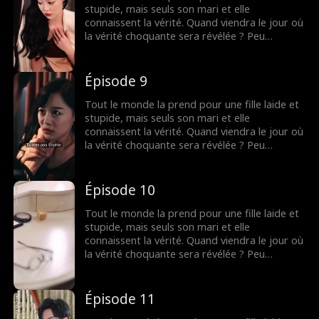
stupide, mais seuls son mari et elle
connaissent la vérité. Quand viendra le jour où
la vérité choquante sera révélée ? Peu
importe, il la protégera pour toujours.
Épisode 9
Tout le monde la prend pour une fille laide et
stupide, mais seuls son mari et elle
connaissent la vérité. Quand viendra le jour où
la vérité choquante sera révélée ? Peu
importe, il la protégera pour toujours.
Épisode 10
Tout le monde la prend pour une fille laide et
stupide, mais seuls son mari et elle
connaissent la vérité. Quand viendra le jour où
la vérité choquante sera révélée ? Peu
importe, il la protégera pour toujours.
Épisode 11