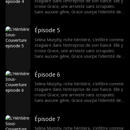
stagiaire dans l'entreprise de son fiancé. Elle y
croise Grace, une arriviste sans scrupules.
Sans aucune gêne, Grace usurpe l'identité de
Selina et, avec la complicité de leurs collègues,
harcèle sans pitié la nouvelle venue. Mais
Grace a mal choisi sa cible. La véritable
Épisode 5
héritière s'apprête à contre-attaquer.
Selina Murphy, riche héritière, s'infiltre comme
stagiaire dans l'entreprise de son fiancé. Elle y
croise Grace, une arriviste sans scrupules.
Sans aucune gêne, Grace usurpe l'identité de
Selina et, avec la complicité de leurs collègues,
harcèle sans pitié la nouvelle venue. Mais
Grace a mal choisi sa cible. La véritable
Épisode 6
héritière s'apprête à contre-attaquer.
Selina Murphy, riche héritière, s'infiltre comme
stagiaire dans l'entreprise de son fiancé. Elle y
croise Grace, une arriviste sans scrupules.
Sans aucune gêne, Grace usurpe l'identité de
Selina et, avec la complicité de leurs collègues,
harcèle sans pitié la nouvelle venue. Mais
Grace a mal choisi sa cible. La véritable
Épisode 7
héritière s'apprête à contre-attaquer.
Selina Murphy, riche héritière, s'infiltre comme