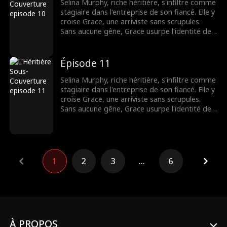
Selina Murphy, riche héritière, s'infiltre comme
stagiaire dans l'entreprise de son fiancé. Elle y
croise Grace, une arriviste sans scrupules.
Sans aucune gêne, Grace usurpe l'identité de
Selina et, avec la complicité de leurs collègues,
harcèle sans pitié la nouvelle venue. Mais
Grace a mal choisi sa cible. La véritable
Épisode 11
héritière s'apprête à contre-attaquer.
Selina Murphy, riche héritière, s'infiltre comme
stagiaire dans l'entreprise de son fiancé. Elle y
croise Grace, une arriviste sans scrupules.
Sans aucune gêne, Grace usurpe l'identité de
Selina et, avec la complicité de leurs collègues,
harcèle sans pitié la nouvelle venue. Mais
Grace a mal choisi sa cible. La véritable
héritière s'apprête à contre-attaquer.
1
2
3
...
6
À PROPOS