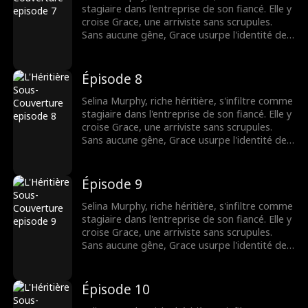
stagiaire dans l'entreprise de son fiancé. Elle y
croise Grace, une arriviste sans scrupules.
Sans aucune gêne, Grace usurpe l'identité de
Selina et, avec la complicité de leurs collègues,
harcèle sans pitié la nouvelle venue. Mais
Grace a mal choisi sa cible. La véritable
Épisode 8
héritière s'apprête à contre-attaquer.
Selina Murphy, riche héritière, s'infiltre comme
stagiaire dans l'entreprise de son fiancé. Elle y
croise Grace, une arriviste sans scrupules.
Sans aucune gêne, Grace usurpe l'identité de
Selina et, avec la complicité de leurs collègues,
harcèle sans pitié la nouvelle venue. Mais
Grace a mal choisi sa cible. La véritable
Épisode 9
héritière s'apprête à contre-attaquer.
Selina Murphy, riche héritière, s'infiltre comme
stagiaire dans l'entreprise de son fiancé. Elle y
croise Grace, une arriviste sans scrupules.
Sans aucune gêne, Grace usurpe l'identité de
Selina et, avec la complicité de leurs collègues,
harcèle sans pitié la nouvelle venue. Mais
Grace a mal choisi sa cible. La véritable
Épisode 10
héritière s'apprête à contre-attaquer.