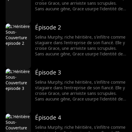
croise Grace, une arriviste sans scrupules.
Sans aucune gêne, Grace usurpe l'identité de
Selina et, avec la complicité de leurs collègues,
harcèle sans pitié la nouvelle venue. Mais
Grace a mal choisi sa cible. La véritable
Épisode 2
héritière s'apprête à contre-attaquer.
Selina Murphy, riche héritière, s'infiltre comme
stagiaire dans l'entreprise de son fiancé. Elle y
croise Grace, une arriviste sans scrupules.
Sans aucune gêne, Grace usurpe l'identité de
Selina et, avec la complicité de leurs collègues,
harcèle sans pitié la nouvelle venue. Mais
Grace a mal choisi sa cible. La véritable
Épisode 3
héritière s'apprête à contre-attaquer.
Selina Murphy, riche héritière, s'infiltre comme
stagiaire dans l'entreprise de son fiancé. Elle y
croise Grace, une arriviste sans scrupules.
Sans aucune gêne, Grace usurpe l'identité de
Selina et, avec la complicité de leurs collègues,
harcèle sans pitié la nouvelle venue. Mais
Grace a mal choisi sa cible. La véritable
Épisode 4
héritière s'apprête à contre-attaquer.
Selina Murphy, riche héritière, s'infiltre comme