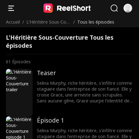
Accueil
/
L'Héritière Sous-Couv
/
Tous les épisodes
erture
L'Héritière Sous-Couverture Tous les
épisodes
61
Épisodes
Teaser
Selina Murphy, riche héritière, s'infiltre comme
stagiaire dans l'entreprise de son fiancé. Elle y
croise Grace, une arriviste sans scrupules.
Sans aucune gêne, Grace usurpe l'identité de
Selina et, avec la complicité de leurs collègues,
harcèle sans pitié la nouvelle venue. Mais
Grace a mal choisi sa cible. La véritable
Épisode 1
héritière s'apprête à contre-attaquer.
Selina Murphy, riche héritière, s'infiltre comme
stagiaire dans l'entreprise de son fiancé. Elle y