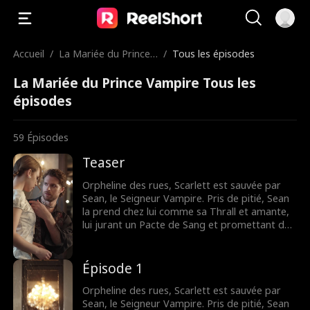
Accueil
/
La Mariée du Prince
/
Tous les épisodes
Vampire
La Mariée du Prince Vampire Tous les
épisodes
59
Épisodes
Teaser
Orpheline des rues, Scarlett est sauvée par
Sean, le Seigneur Vampire. Pris de pitié, Sean
la prend chez lui comme sa Thrall et amante,
lui jurant un Pacte de Sang et promettant de
la protéger. Mais l'arrivée de Chelsea, une
humaine fatale, brise tout : Sean la
transforme, la laisse boire le sang de Scarlett.
Épisode 1
Obsédé par sa nouvelle amante, Sean
abandonne Scarlett la nuit du serment, la
Orpheline des rues, Scarlett est sauvée par
laissant mourir. Trahie et humiliée, Scarlett
Sean, le Seigneur Vampire. Pris de pitié, Sean