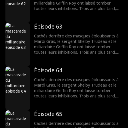
du cœur.
milliardaire Griffin Roy ont laissé tomber
toutes leurs inhibitions. Trois ans plus tard,
une Shelby désespérée épouse un sans-abri
dont elle ne reconnaît pas qu'il s'agit de
Griffin. Pour des raisons qui lui sont propres, il
Épisode 63
lui laisse croire qu'il est pauvre. Maintenant,
deux parfaits étrangers qui ne le sont pas du
Cachés derrière des masques éblouissants à
tout se retrouvent dans l'ultime mascarade
Mardi Gras, le sergent Shelby Trudeau et le
du cœur.
milliardaire Griffin Roy ont laissé tomber
toutes leurs inhibitions. Trois ans plus tard,
une Shelby désespérée épouse un sans-abri
dont elle ne reconnaît pas qu'il s'agit de
Griffin. Pour des raisons qui lui sont propres, il
Épisode 64
lui laisse croire qu'il est pauvre. Maintenant,
deux parfaits étrangers qui ne le sont pas du
Cachés derrière des masques éblouissants à
tout se retrouvent dans l'ultime mascarade
Mardi Gras, le sergent Shelby Trudeau et le
du cœur.
milliardaire Griffin Roy ont laissé tomber
toutes leurs inhibitions. Trois ans plus tard,
une Shelby désespérée épouse un sans-abri
dont elle ne reconnaît pas qu'il s'agit de
Griffin. Pour des raisons qui lui sont propres, il
Épisode 65
lui laisse croire qu'il est pauvre. Maintenant,
deux parfaits étrangers qui ne le sont pas du
Cachés derrière des masques éblouissants à