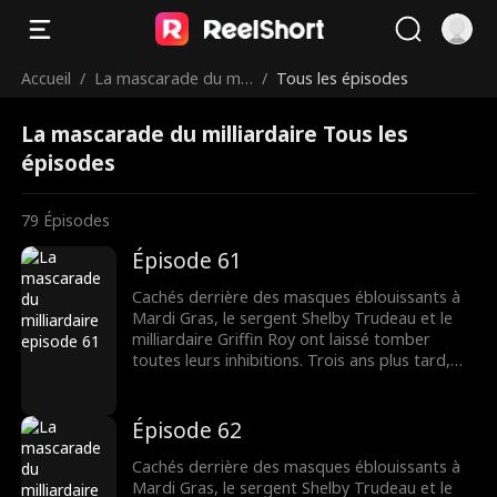
Accueil
/
La mascarade du mill
/
Tous les épisodes
iardaire
La mascarade du milliardaire Tous les
épisodes
79
Épisodes
Épisode 61
Cachés derrière des masques éblouissants à
Mardi Gras, le sergent Shelby Trudeau et le
milliardaire Griffin Roy ont laissé tomber
toutes leurs inhibitions. Trois ans plus tard,
une Shelby désespérée épouse un sans-abri
dont elle ne reconnaît pas qu'il s'agit de
Griffin. Pour des raisons qui lui sont propres, il
Épisode 62
lui laisse croire qu'il est pauvre. Maintenant,
deux parfaits étrangers qui ne le sont pas du
Cachés derrière des masques éblouissants à
tout se retrouvent dans l'ultime mascarade
Mardi Gras, le sergent Shelby Trudeau et le