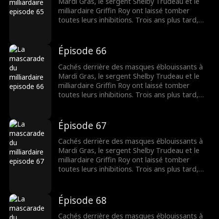
tout se retrouvent dans l'ultime mascarade
Mardi Gras, le sergent Shelby Trudeau et le
du cœur.
milliardaire Griffin Roy ont laissé tomber
toutes leurs inhibitions. Trois ans plus tard,
une Shelby désespérée épouse un sans-abri
dont elle ne reconnaît pas qu'il s'agit de
Griffin. Pour des raisons qui lui sont propres, il
Épisode 66
lui laisse croire qu'il est pauvre. Maintenant,
deux parfaits étrangers qui ne le sont pas du
Cachés derrière des masques éblouissants à
tout se retrouvent dans l'ultime mascarade
Mardi Gras, le sergent Shelby Trudeau et le
du cœur.
milliardaire Griffin Roy ont laissé tomber
toutes leurs inhibitions. Trois ans plus tard,
une Shelby désespérée épouse un sans-abri
dont elle ne reconnaît pas qu'il s'agit de
Griffin. Pour des raisons qui lui sont propres, il
Épisode 67
lui laisse croire qu'il est pauvre. Maintenant,
deux parfaits étrangers qui ne le sont pas du
Cachés derrière des masques éblouissants à
tout se retrouvent dans l'ultime mascarade
Mardi Gras, le sergent Shelby Trudeau et le
du cœur.
milliardaire Griffin Roy ont laissé tomber
toutes leurs inhibitions. Trois ans plus tard,
une Shelby désespérée épouse un sans-abri
dont elle ne reconnaît pas qu'il s'agit de
Griffin. Pour des raisons qui lui sont propres, il
Épisode 68
lui laisse croire qu'il est pauvre. Maintenant,
deux parfaits étrangers qui ne le sont pas du
Cachés derrière des masques éblouissants à