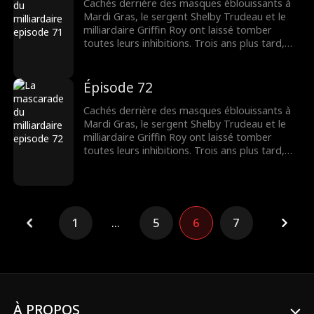
deux parfaits étrangers qui ne le sont pas du
Cachés derrière des masques éblouissants à
tout se retrouvent dans l'ultime mascarade
Mardi Gras, le sergent Shelby Trudeau et le
du cœur.
milliardaire Griffin Roy ont laissé tomber
toutes leurs inhibitions. Trois ans plus tard,
une Shelby désespérée épouse un sans-abri
dont elle ne reconnaît pas qu'il s'agit de
Griffin. Pour des raisons qui lui sont propres, il
Épisode 72
lui laisse croire qu'il est pauvre. Maintenant,
deux parfaits étrangers qui ne le sont pas du
Cachés derrière des masques éblouissants à
tout se retrouvent dans l'ultime mascarade
Mardi Gras, le sergent Shelby Trudeau et le
du cœur.
milliardaire Griffin Roy ont laissé tomber
toutes leurs inhibitions. Trois ans plus tard,
une Shelby désespérée épouse un sans-abri
dont elle ne reconnaît pas qu'il s'agit de
Griffin. Pour des raisons qui lui sont propres, il
lui laisse croire qu'il est pauvre. Maintenant,
deux parfaits étrangers qui ne le sont pas du
1
...
5
6
7
tout se retrouvent dans l'ultime mascarade
du cœur.
À PROPOS