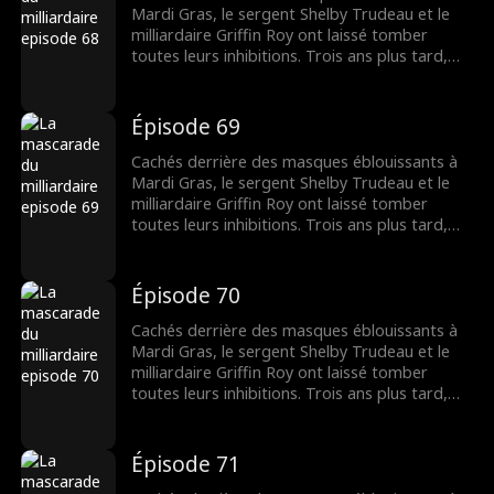
tout se retrouvent dans l'ultime mascarade
Mardi Gras, le sergent Shelby Trudeau et le
du cœur.
milliardaire Griffin Roy ont laissé tomber
toutes leurs inhibitions. Trois ans plus tard,
une Shelby désespérée épouse un sans-abri
dont elle ne reconnaît pas qu'il s'agit de
Griffin. Pour des raisons qui lui sont propres, il
Épisode 69
lui laisse croire qu'il est pauvre. Maintenant,
deux parfaits étrangers qui ne le sont pas du
Cachés derrière des masques éblouissants à
tout se retrouvent dans l'ultime mascarade
Mardi Gras, le sergent Shelby Trudeau et le
du cœur.
milliardaire Griffin Roy ont laissé tomber
toutes leurs inhibitions. Trois ans plus tard,
une Shelby désespérée épouse un sans-abri
dont elle ne reconnaît pas qu'il s'agit de
Griffin. Pour des raisons qui lui sont propres, il
Épisode 70
lui laisse croire qu'il est pauvre. Maintenant,
deux parfaits étrangers qui ne le sont pas du
Cachés derrière des masques éblouissants à
tout se retrouvent dans l'ultime mascarade
Mardi Gras, le sergent Shelby Trudeau et le
du cœur.
milliardaire Griffin Roy ont laissé tomber
toutes leurs inhibitions. Trois ans plus tard,
une Shelby désespérée épouse un sans-abri
dont elle ne reconnaît pas qu'il s'agit de
Griffin. Pour des raisons qui lui sont propres, il
Épisode 71
lui laisse croire qu'il est pauvre. Maintenant,