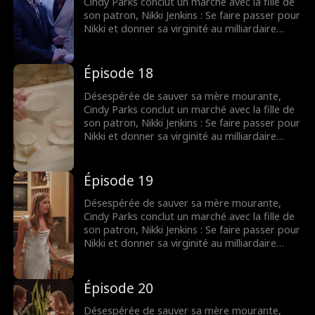
Cindy Parks conclut un marché avec la fille de
son patron, Nikki Jenkins : Se faire passer pour
Nikki et donner sa virginité au milliardaire
Charles Kane. Nikki utilise ce stratagème pour
convaincre Charles de l’épouser, mais
lorsqu’elle tombe malade, Cindy est une fois
Épisode 18
de plus obligée de se déguiser et de
remplacer sa mère.
Désespérée de sauver sa mère mourante,
Cindy Parks conclut un marché avec la fille de
son patron, Nikki Jenkins : Se faire passer pour
Nikki et donner sa virginité au milliardaire
Charles Kane. Nikki utilise ce stratagème pour
convaincre Charles de l’épouser, mais
lorsqu’elle tombe malade, Cindy est une fois
Épisode 19
de plus obligée de se déguiser et de
remplacer sa mère.
Désespérée de sauver sa mère mourante,
Cindy Parks conclut un marché avec la fille de
son patron, Nikki Jenkins : Se faire passer pour
Nikki et donner sa virginité au milliardaire
Charles Kane. Nikki utilise ce stratagème pour
convaincre Charles de l’épouser, mais
lorsqu’elle tombe malade, Cindy est une fois
Épisode 20
de plus obligée de se déguiser et de
remplacer sa mère.
Désespérée de sauver sa mère mourante,