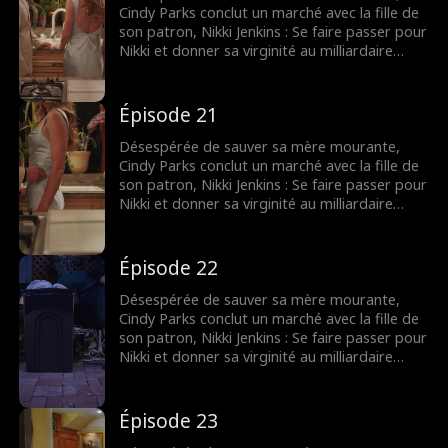
Cindy Parks conclut un marché avec la fille de
son patron, Nikki Jenkins : Se faire passer pour
Nikki et donner sa virginité au milliardaire
Charles Kane. Nikki utilise ce stratagème pour
convaincre Charles de l’épouser, mais
lorsqu’elle tombe malade, Cindy est une fois
Épisode 21
de plus obligée de se déguiser et de
remplacer sa mère.
Désespérée de sauver sa mère mourante,
Cindy Parks conclut un marché avec la fille de
son patron, Nikki Jenkins : Se faire passer pour
Nikki et donner sa virginité au milliardaire
Charles Kane. Nikki utilise ce stratagème pour
convaincre Charles de l’épouser, mais
lorsqu’elle tombe malade, Cindy est une fois
Épisode 22
de plus obligée de se déguiser et de
remplacer sa mère.
Désespérée de sauver sa mère mourante,
Cindy Parks conclut un marché avec la fille de
son patron, Nikki Jenkins : Se faire passer pour
Nikki et donner sa virginité au milliardaire
Charles Kane. Nikki utilise ce stratagème pour
convaincre Charles de l’épouser, mais
lorsqu’elle tombe malade, Cindy est une fois
Épisode 23
de plus obligée de se déguiser et de