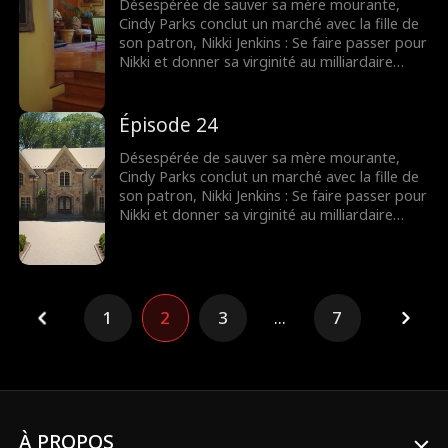
remplacer sa mère.
Désespérée de sauver sa mère mourante,
Cindy Parks conclut un marché avec la fille de
son patron, Nikki Jenkins : Se faire passer pour
Nikki et donner sa virginité au milliardaire
Charles Kane. Nikki utilise ce stratagème pour
convaincre Charles de l’épouser, mais
lorsqu’elle tombe malade, Cindy est une fois
Épisode 24
de plus obligée de se déguiser et de
remplacer sa mère.
Désespérée de sauver sa mère mourante,
Cindy Parks conclut un marché avec la fille de
son patron, Nikki Jenkins : Se faire passer pour
Nikki et donner sa virginité au milliardaire
Charles Kane. Nikki utilise ce stratagème pour
convaincre Charles de l’épouser, mais
lorsqu’elle tombe malade, Cindy est une fois
de plus obligée de se déguiser et de
remplacer sa mère.
1
2
3
...
7
À PROPOS