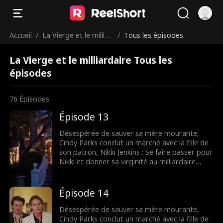
Accueil
/
La Vierge et le milliar
/
Tous les épisodes
daire
La Vierge et le milliardaire Tous les
épisodes
76
Épisodes
Épisode 13
Désespérée de sauver sa mère mourante,
Cindy Parks conclut un marché avec la fille de
son patron, Nikki Jenkins : Se faire passer pour
Nikki et donner sa virginité au milliardaire
Charles Kane. Nikki utilise ce stratagème pour
convaincre Charles de l’épouser, mais
lorsqu’elle tombe malade, Cindy est une fois
Épisode 14
de plus obligée de se déguiser et de
remplacer sa mère.
Désespérée de sauver sa mère mourante,
Cindy Parks conclut un marché avec la fille de