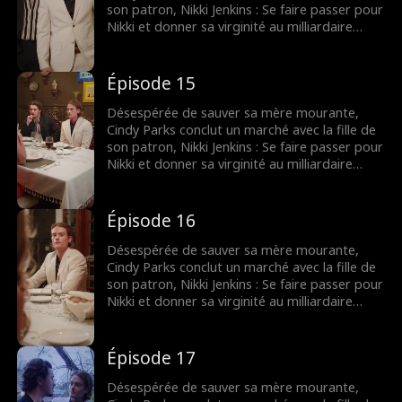
son patron, Nikki Jenkins : Se faire passer pour
Nikki et donner sa virginité au milliardaire
Charles Kane. Nikki utilise ce stratagème pour
convaincre Charles de l’épouser, mais
lorsqu’elle tombe malade, Cindy est une fois
Épisode 15
de plus obligée de se déguiser et de
remplacer sa mère.
Désespérée de sauver sa mère mourante,
Cindy Parks conclut un marché avec la fille de
son patron, Nikki Jenkins : Se faire passer pour
Nikki et donner sa virginité au milliardaire
Charles Kane. Nikki utilise ce stratagème pour
convaincre Charles de l’épouser, mais
lorsqu’elle tombe malade, Cindy est une fois
Épisode 16
de plus obligée de se déguiser et de
remplacer sa mère.
Désespérée de sauver sa mère mourante,
Cindy Parks conclut un marché avec la fille de
son patron, Nikki Jenkins : Se faire passer pour
Nikki et donner sa virginité au milliardaire
Charles Kane. Nikki utilise ce stratagème pour
convaincre Charles de l’épouser, mais
lorsqu’elle tombe malade, Cindy est une fois
Épisode 17
de plus obligée de se déguiser et de
remplacer sa mère.
Désespérée de sauver sa mère mourante,