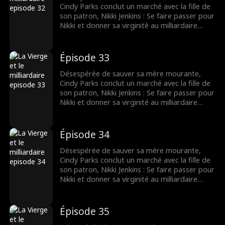
Cindy Parks conclut un marché avec la fille de
son patron, Nikki Jenkins : Se faire passer pour
Nikki et donner sa virginité au milliardaire
Charles Kane. Nikki utilise ce stratagème pour
convaincre Charles de l’épouser, mais
lorsqu’elle tombe malade, Cindy est une fois
Épisode 33
de plus obligée de se déguiser et de
remplacer sa mère.
Désespérée de sauver sa mère mourante,
Cindy Parks conclut un marché avec la fille de
son patron, Nikki Jenkins : Se faire passer pour
Nikki et donner sa virginité au milliardaire
Charles Kane. Nikki utilise ce stratagème pour
convaincre Charles de l’épouser, mais
lorsqu’elle tombe malade, Cindy est une fois
Épisode 34
de plus obligée de se déguiser et de
remplacer sa mère.
Désespérée de sauver sa mère mourante,
Cindy Parks conclut un marché avec la fille de
son patron, Nikki Jenkins : Se faire passer pour
Nikki et donner sa virginité au milliardaire
Charles Kane. Nikki utilise ce stratagème pour
convaincre Charles de l’épouser, mais
lorsqu’elle tombe malade, Cindy est une fois
Épisode 35
de plus obligée de se déguiser et de