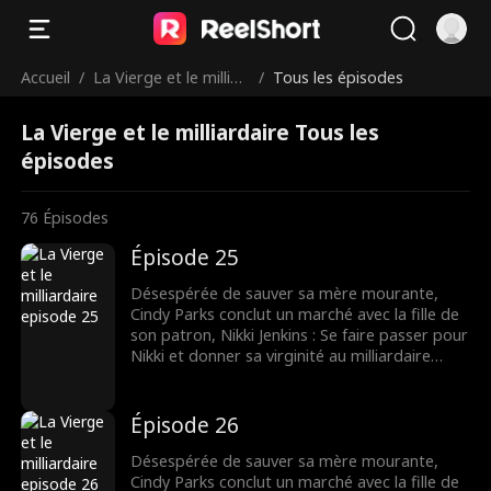
Accueil
/
La Vierge et le milliar
/
Tous les épisodes
daire
La Vierge et le milliardaire Tous les
épisodes
76
Épisodes
Épisode 25
Désespérée de sauver sa mère mourante,
Cindy Parks conclut un marché avec la fille de
son patron, Nikki Jenkins : Se faire passer pour
Nikki et donner sa virginité au milliardaire
Charles Kane. Nikki utilise ce stratagème pour
convaincre Charles de l’épouser, mais
lorsqu’elle tombe malade, Cindy est une fois
Épisode 26
de plus obligée de se déguiser et de
remplacer sa mère.
Désespérée de sauver sa mère mourante,
Cindy Parks conclut un marché avec la fille de