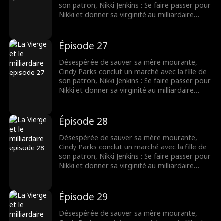
son patron, Nikki Jenkins : Se faire passer pour
Nikki et donner sa virginité au milliardaire
Charles Kane. Nikki utilise ce stratagème pour
convaincre Charles de l’épouser, mais
lorsqu’elle tombe malade, Cindy est une fois
Épisode 27
de plus obligée de se déguiser et de
remplacer sa mère.
Désespérée de sauver sa mère mourante,
Cindy Parks conclut un marché avec la fille de
son patron, Nikki Jenkins : Se faire passer pour
Nikki et donner sa virginité au milliardaire
Charles Kane. Nikki utilise ce stratagème pour
convaincre Charles de l’épouser, mais
lorsqu’elle tombe malade, Cindy est une fois
Épisode 28
de plus obligée de se déguiser et de
remplacer sa mère.
Désespérée de sauver sa mère mourante,
Cindy Parks conclut un marché avec la fille de
son patron, Nikki Jenkins : Se faire passer pour
Nikki et donner sa virginité au milliardaire
Charles Kane. Nikki utilise ce stratagème pour
convaincre Charles de l’épouser, mais
lorsqu’elle tombe malade, Cindy est une fois
Épisode 29
de plus obligée de se déguiser et de
remplacer sa mère.
Désespérée de sauver sa mère mourante,