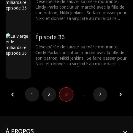
remplacer sa mère.
Désespérée de sauver sa mère mourante,
Cindy Parks conclut un marché avec la fille de
son patron, Nikki Jenkins : Se faire passer pour
Nikki et donner sa virginité au milliardaire
Charles Kane. Nikki utilise ce stratagème pour
convaincre Charles de l’épouser, mais
lorsqu’elle tombe malade, Cindy est une fois
Épisode 36
de plus obligée de se déguiser et de
remplacer sa mère.
Désespérée de sauver sa mère mourante,
Cindy Parks conclut un marché avec la fille de
son patron, Nikki Jenkins : Se faire passer pour
Nikki et donner sa virginité au milliardaire
Charles Kane. Nikki utilise ce stratagème pour
convaincre Charles de l’épouser, mais
lorsqu’elle tombe malade, Cindy est une fois
de plus obligée de se déguiser et de
remplacer sa mère.
1
2
3
...
7
À PROPOS