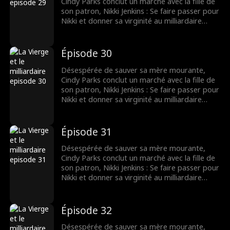
Cindy Parks conclut un marché avec la fille de
son patron, Nikki Jenkins : Se faire passer pour
Nikki et donner sa virginité au milliardaire
Charles Kane. Nikki utilise ce stratagème pour
convaincre Charles de l’épouser, mais
lorsqu’elle tombe malade, Cindy est une fois
Épisode 30
de plus obligée de se déguiser et de
remplacer sa mère.
Désespérée de sauver sa mère mourante,
Cindy Parks conclut un marché avec la fille de
son patron, Nikki Jenkins : Se faire passer pour
Nikki et donner sa virginité au milliardaire
Charles Kane. Nikki utilise ce stratagème pour
convaincre Charles de l’épouser, mais
lorsqu’elle tombe malade, Cindy est une fois
Épisode 31
de plus obligée de se déguiser et de
remplacer sa mère.
Désespérée de sauver sa mère mourante,
Cindy Parks conclut un marché avec la fille de
son patron, Nikki Jenkins : Se faire passer pour
Nikki et donner sa virginité au milliardaire
Charles Kane. Nikki utilise ce stratagème pour
convaincre Charles de l’épouser, mais
lorsqu’elle tombe malade, Cindy est une fois
Épisode 32
de plus obligée de se déguiser et de
remplacer sa mère.
Désespérée de sauver sa mère mourante,