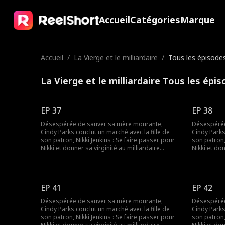
Accueil
Catégories
Marque
Accueil
/
La Vierge et le milliardaire
/
Tous les épisode
La Vierge et le milliardaire Tous les épi
EP 37
EP 38
Désespérée de sauver sa mère mourante,
Désespérée
Cindy Parks conclut un marché avec la fille de
Cindy Parks
son patron, Nikki Jenkins : Se faire passer pour
son patron,
Nikki et donner sa virginité au milliardaire
Nikki et don
Charles Kane. Nikki utilise ce stratagème pour
Charles Kan
convaincre Charles de l’épouser, mais lorsqu’elle
convaincre 
tombe malade, Cindy est une fois de plus
tombe malad
obligée de se déguiser et de remplacer sa
obligée de
EP 41
EP 42
mère.
mère.
Désespérée de sauver sa mère mourante,
Désespérée
Cindy Parks conclut un marché avec la fille de
Cindy Parks
son patron, Nikki Jenkins : Se faire passer pour
son patron,