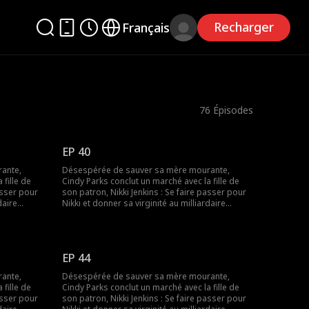
Recharger
Français
76
Épisodes
EP 40
ante,
Désespérée de sauver sa mère mourante,
 fille de
Cindy Parks conclut un marché avec la fille de
asser pour
son patron, Nikki Jenkins : Se faire passer pour
daire
Nikki et donner sa virginité au milliardaire
gème pour
Charles Kane. Nikki utilise ce stratagème pour
 lorsqu’elle
convaincre Charles de l’épouser, mais lorsqu’elle
 plus
tombe malade, Cindy est une fois de plus
cer sa
obligée de se déguiser et de remplacer sa
EP 44
mère.
ante,
Désespérée de sauver sa mère mourante,
 fille de
Cindy Parks conclut un marché avec la fille de
asser pour
son patron, Nikki Jenkins : Se faire passer pour