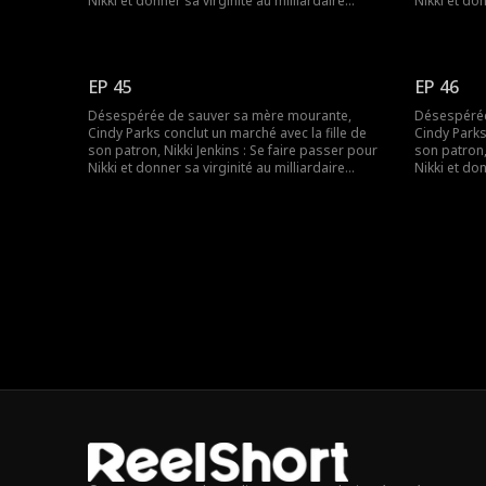
Nikki et donner sa virginité au milliardaire
Nikki et don
Charles Kane. Nikki utilise ce stratagème pour
Charles Kan
convaincre Charles de l’épouser, mais lorsqu’elle
convaincre 
tombe malade, Cindy est une fois de plus
tombe malad
obligée de se déguiser et de remplacer sa
obligée de
EP 45
EP 46
mère.
mère.
Désespérée de sauver sa mère mourante,
Désespérée
Cindy Parks conclut un marché avec la fille de
Cindy Parks
son patron, Nikki Jenkins : Se faire passer pour
son patron,
Nikki et donner sa virginité au milliardaire
Nikki et don
Charles Kane. Nikki utilise ce stratagème pour
Charles Kan
convaincre Charles de l’épouser, mais lorsqu’elle
convaincre 
tombe malade, Cindy est une fois de plus
tombe malad
obligée de se déguiser et de remplacer sa
obligée de
mère.
mère.