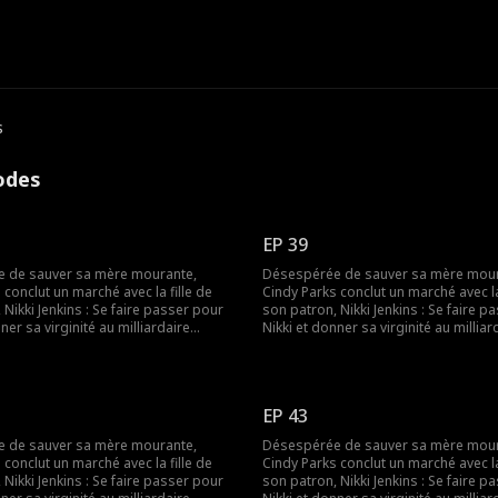
s
sodes
EP 39
 de sauver sa mère mourante,
Désespérée de sauver sa mère mour
 conclut un marché avec la fille de
Cindy Parks conclut un marché avec la
 Nikki Jenkins : Se faire passer pour
son patron, Nikki Jenkins : Se faire p
ner sa virginité au milliardaire
Nikki et donner sa virginité au milliar
e. Nikki utilise ce stratagème pour
Charles Kane. Nikki utilise ce strata
Charles de l’épouser, mais lorsqu’elle
convaincre Charles de l’épouser, mais
e, Cindy est une fois de plus
tombe malade, Cindy est une fois de
 se déguiser et de remplacer sa
obligée de se déguiser et de rempla
EP 43
mère.
 de sauver sa mère mourante,
Désespérée de sauver sa mère mour
 conclut un marché avec la fille de
Cindy Parks conclut un marché avec la
 Nikki Jenkins : Se faire passer pour
son patron, Nikki Jenkins : Se faire p