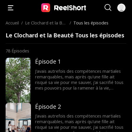
Accueil
/
Le Clochard et la Bea
/
Tous les épisodes
uté
Le Clochard et la Beauté Tous les épisodes
78
Épisodes
Épisode 1
J'avais autrefois des compétences martiales
remarquables, mais après qu'une fille ait
risqué sa vie pour me sauver, j'ai sacrifié tous
mes pouvoirs pour la ramener à la vie,
perdant ma mémoire et devenant un idiot.
Reconnaissante pour mon sacrifice, elle m'a
pris pour mari et m'a protégé pendant trois
Épisode 2
ans. Cependant, ma bêtise faisait de moi une
cible facile pour les brimades. Maintenant,
J'avais autrefois des compétences martiales
alors que sa famille la pousse à se marier par
remarquables, mais après qu'une fille ait
intérêt, je retrouve soudainement mes
risqué sa vie pour me sauver, j'ai sacrifié tous