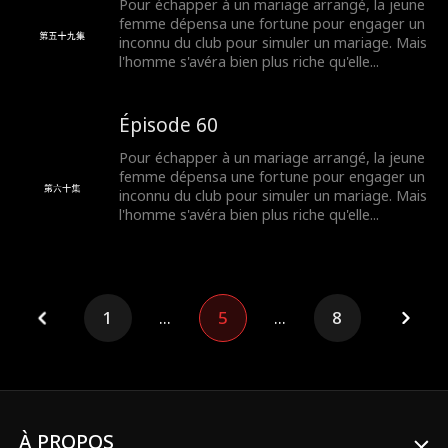
Pour échapper à un mariage arrangé, la jeune
femme dépensa une fortune pour engager un
inconnu du club pour simuler un mariage. Mais
l'homme s'avéra bien plus riche qu'elle...
Épisode 60
Pour échapper à un mariage arrangé, la jeune
femme dépensa une fortune pour engager un
inconnu du club pour simuler un mariage. Mais
l'homme s'avéra bien plus riche qu'elle...
1
...
5
...
8
À PROPOS