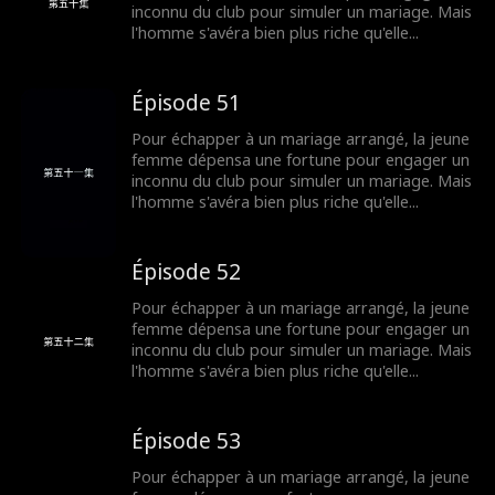
inconnu du club pour simuler un mariage. Mais
l'homme s'avéra bien plus riche qu'elle...
Épisode 51
Pour échapper à un mariage arrangé, la jeune
femme dépensa une fortune pour engager un
inconnu du club pour simuler un mariage. Mais
l'homme s'avéra bien plus riche qu'elle...
Épisode 52
Pour échapper à un mariage arrangé, la jeune
femme dépensa une fortune pour engager un
inconnu du club pour simuler un mariage. Mais
l'homme s'avéra bien plus riche qu'elle...
Épisode 53
Pour échapper à un mariage arrangé, la jeune