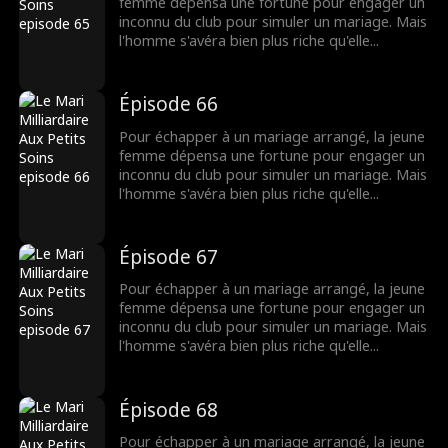
femme dépensa une fortune pour engager un
inconnu du club pour simuler un mariage. Mais
l'homme s'avéra bien plus riche qu'elle...
Épisode 66
Pour échapper à un mariage arrangé, la jeune
femme dépensa une fortune pour engager un
inconnu du club pour simuler un mariage. Mais
l'homme s'avéra bien plus riche qu'elle...
Épisode 67
Pour échapper à un mariage arrangé, la jeune
femme dépensa une fortune pour engager un
inconnu du club pour simuler un mariage. Mais
l'homme s'avéra bien plus riche qu'elle...
Épisode 68
Pour échapper à un mariage arrangé, la jeune