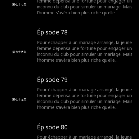
femme dépensa une fortune pour engager un
inconnu du club pour simuler un mariage. Mais
l'homme s'avéra bien plus riche qu'elle...
Épisode 78
Pour échapper à un mariage arrangé, la jeune
femme dépensa une fortune pour engager un
inconnu du club pour simuler un mariage. Mais
l'homme s'avéra bien plus riche qu'elle...
Épisode 79
Pour échapper à un mariage arrangé, la jeune
femme dépensa une fortune pour engager un
inconnu du club pour simuler un mariage. Mais
l'homme s'avéra bien plus riche qu'elle...
Épisode 80
Pour échapper à un mariage arrangé, la jeune