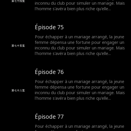
inconnu du club pour simuler un mariage. Mais
l'homme s'avéra bien plus riche qu'elle...
Épisode 75
Pour échapper à un mariage arrangé, la jeune
femme dépensa une fortune pour engager un
inconnu du club pour simuler un mariage. Mais
l'homme s'avéra bien plus riche qu'elle...
Épisode 76
Pour échapper à un mariage arrangé, la jeune
femme dépensa une fortune pour engager un
inconnu du club pour simuler un mariage. Mais
l'homme s'avéra bien plus riche qu'elle...
Épisode 77
Pour échapper à un mariage arrangé, la jeune