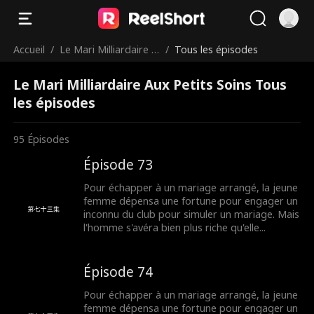
Accueil
/
Le Mari Milliardaire A
/
Tous les épisodes
ux Petits Soins
Le Mari Milliardaire Aux Petits Soins Tous
les épisodes
95
Épisodes
Épisode 73
Pour échapper à un mariage arrangé, la jeune
femme dépensa une fortune pour engager un
inconnu du club pour simuler un mariage. Mais
l'homme s'avéra bien plus riche qu'elle...
Épisode 74
Pour échapper à un mariage arrangé, la jeune
femme dépensa une fortune pour engager un