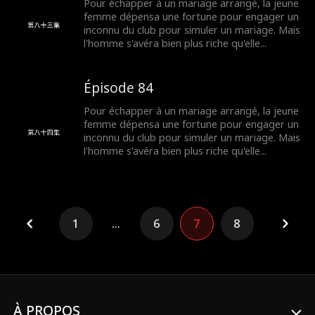
Pour échapper à un mariage arrangé, la jeune
femme dépensa une fortune pour engager un
inconnu du club pour simuler un mariage. Mais
l'homme s'avéra bien plus riche qu'elle...
Épisode 84
Pour échapper à un mariage arrangé, la jeune
femme dépensa une fortune pour engager un
inconnu du club pour simuler un mariage. Mais
l'homme s'avéra bien plus riche qu'elle...
1
...
6
7
8
À PROPOS