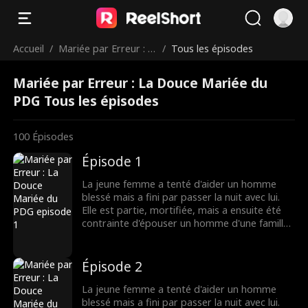
Accueil
/
Mariée par Erreur : L
/
Tous les épisodes
a Douce Mariée du P
Mariée par Erreur : La Douce Mariée du
DG
PDG Tous les épisodes
100
Épisodes
Épisode 1
La jeune femme a tenté d'aider un homme
blessé mais a fini par passer la nuit avec lui.
Elle est partie, mortifiée, mais a ensuite été
contrainte d'épouser un homme d'une famille
riche. Là, elle a découvert que son nouveau
mari était...
Épisode 2
La jeune femme a tenté d'aider un homme
blessé mais a fini par passer la nuit avec lui.