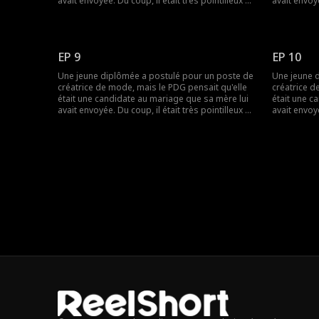
avait envoyée. Du coup, il était très pointilleux et
avait envoyé
désagréable avec elle, et ils ne s'entendaient
désagréable
pas. Mais ce qu'il ignorait, c'était qu'elle était en
pas. Mais ce
réalité sa petite amie en ligne...
réalité sa p
EP 9
EP 10
Une jeune diplômée a postulé pour un poste de
Une jeune 
créatrice de mode, mais le PDG pensait qu'elle
créatrice d
était une candidate au mariage que sa mère lui
était une c
avait envoyée. Du coup, il était très pointilleux et
avait envoyé
désagréable avec elle, et ils ne s'entendaient
désagréable
pas. Mais ce qu'il ignorait, c'était qu'elle était en
pas. Mais ce
réalité sa petite amie en ligne...
réalité sa p