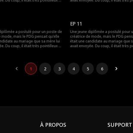
e. Du coup, il était très pointilleux et
avait envoyée. Du coup, il était très po
 avec elle, et ils ne s'entendaient
désagréable avec elle, et ils ne s'ent
 qu'il ignorait, c'était qu'elle était en
pas. Mais ce qu'il ignorait, c'était qu'e
etite amie en ligne...
réalité sa petite amie en ligne...
EP 11
diplômée a postulé pour un poste de
Une jeune diplômée a postulé pour 
e mode, mais le PDG pensait qu'elle
créatrice de mode, mais le PDG pensa
andidate au mariage que sa mère lui
était une candidate au mariage que s
e. Du coup, il était très pointilleux et
avait envoyée. Du coup, il était très po
 avec elle, et ils ne s'entendaient
désagréable avec elle, et ils ne s'ent
 qu'il ignorait, c'était qu'elle était en
pas. Mais ce qu'il ignorait, c'était qu'e
etite amie en ligne...
réalité sa petite amie en ligne...
1
2
3
4
5
6
À PROPOS
SUPPORT