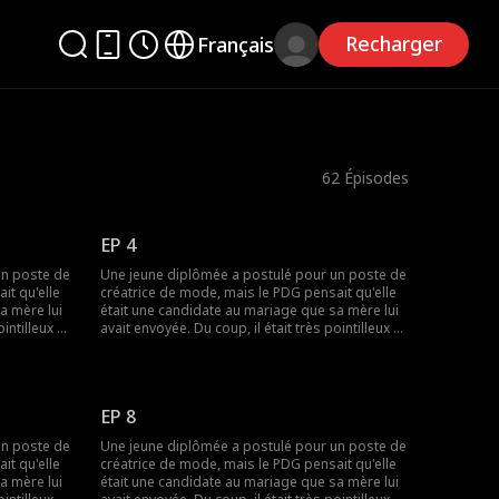
Recharger
Français
62
Épisodes
EP 4
un poste de
Une jeune diplômée a postulé pour un poste de
it qu'elle
créatrice de mode, mais le PDG pensait qu'elle
a mère lui
était une candidate au mariage que sa mère lui
intilleux et
avait envoyée. Du coup, il était très pointilleux et
endaient
désagréable avec elle, et ils ne s'entendaient
lle était en
pas. Mais ce qu'il ignorait, c'était qu'elle était en
réalité sa petite amie en ligne...
EP 8
un poste de
Une jeune diplômée a postulé pour un poste de
it qu'elle
créatrice de mode, mais le PDG pensait qu'elle
a mère lui
était une candidate au mariage que sa mère lui