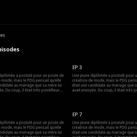
des
pisodes
EP 3
diplômée a postulé pour un poste de
Une jeune diplômée a postulé pour 
e mode, mais le PDG pensait qu'elle
créatrice de mode, mais le PDG pensa
andidate au mariage que sa mère lui
était une candidate au mariage que s
e. Du coup, il était très pointilleux et
avait envoyée. Du coup, il était très po
 avec elle, et ils ne s'entendaient
désagréable avec elle, et ils ne s'ent
 qu'il ignorait, c'était qu'elle était en
pas. Mais ce qu'il ignorait, c'était qu'e
etite amie en ligne...
réalité sa petite amie en ligne...
EP 7
diplômée a postulé pour un poste de
Une jeune diplômée a postulé pour 
e mode, mais le PDG pensait qu'elle
créatrice de mode, mais le PDG pensa
andidate au mariage que sa mère lui
était une candidate au mariage que s