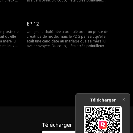
intilleux et
avait envoyée. Du coup, il était très pointilleux et
endaient
désagréable avec elle, et ils ne s'entendaient
lle était en
pas. Mais ce qu'il ignorait, c'était qu'elle était en
réalité sa petite amie en ligne...
EP 12
un poste de
Une jeune diplômée a postulé pour un poste de
it qu'elle
créatrice de mode, mais le PDG pensait qu'elle
a mère lui
était une candidate au mariage que sa mère lui
intilleux et
avait envoyée. Du coup, il était très pointilleux et
endaient
désagréable avec elle, et ils ne s'entendaient
lle était en
pas. Mais ce qu'il ignorait, c'était qu'elle était en
réalité sa petite amie en ligne...
Télécharger
Télécharger