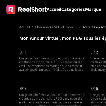
Accueil
Catégories
Marque
Accueil
/
Mon Amour Virtuel, mon P
/
Tous les épiso
DG
Mon Amour Virtuel, mon PDG Tous les é
EP 1
EP 2
Une jeune diplômée a postulé pour un poste de
Une jeune 
créatrice de mode, mais le PDG pensait qu'elle
créatrice d
était une candidate au mariage que sa mère lui
était une c
avait envoyée. Du coup, il était très pointilleux et
avait envoyé
désagréable avec elle, et ils ne s'entendaient
désagréable
pas. Mais ce qu'il ignorait, c'était qu'elle était en
pas. Mais ce
réalité sa petite amie en ligne...
réalité sa p
EP 5
EP 6
Une jeune diplômée a postulé pour un poste de
Une jeune 
créatrice de mode, mais le PDG pensait qu'elle
créatrice d
était une candidate au mariage que sa mère lui
était une c