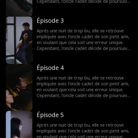
Cependant, l'oncle cadet décide de poursuivre
l'affaire plus loin. Pour sa grande déception,
l'infidélité de son petit ami s'avère être avec
sa propre sœur, qui la provoque à plusieurs
Épisode 3
reprises. Face à cette trahison et à ces
provocations continues, comment va-t-elle
Après une nuit de trop bu, elle se retrouve
réagir...
impliquée avec l'oncle cadet de son petit ami,
en voulant que cela soit une erreur unique.
Cependant, l'oncle cadet décide de poursuivre
l'affaire plus loin. Pour sa grande déception,
l'infidélité de son petit ami s'avère être avec
sa propre sœur, qui la provoque à plusieurs
Épisode 4
reprises. Face à cette trahison et à ces
provocations continues, comment va-t-elle
Après une nuit de trop bu, elle se retrouve
réagir...
impliquée avec l'oncle cadet de son petit ami,
en voulant que cela soit une erreur unique.
Cependant, l'oncle cadet décide de poursuivre
l'affaire plus loin. Pour sa grande déception,
l'infidélité de son petit ami s'avère être avec
sa propre sœur, qui la provoque à plusieurs
Épisode 5
reprises. Face à cette trahison et à ces
provocations continues, comment va-t-elle
Après une nuit de trop bu, elle se retrouve
réagir...
impliquée avec l'oncle cadet de son petit ami,
en voulant que cela soit une erreur unique.