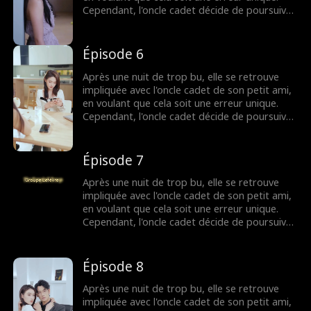
Cependant, l'oncle cadet décide de poursuivre
l'affaire plus loin. Pour sa grande déception,
l'infidélité de son petit ami s'avère être avec
sa propre sœur, qui la provoque à plusieurs
Épisode 6
reprises. Face à cette trahison et à ces
provocations continues, comment va-t-elle
Après une nuit de trop bu, elle se retrouve
réagir...
impliquée avec l'oncle cadet de son petit ami,
en voulant que cela soit une erreur unique.
Cependant, l'oncle cadet décide de poursuivre
l'affaire plus loin. Pour sa grande déception,
l'infidélité de son petit ami s'avère être avec
sa propre sœur, qui la provoque à plusieurs
Épisode 7
reprises. Face à cette trahison et à ces
provocations continues, comment va-t-elle
Après une nuit de trop bu, elle se retrouve
réagir...
impliquée avec l'oncle cadet de son petit ami,
en voulant que cela soit une erreur unique.
Cependant, l'oncle cadet décide de poursuivre
l'affaire plus loin. Pour sa grande déception,
l'infidélité de son petit ami s'avère être avec
sa propre sœur, qui la provoque à plusieurs
Épisode 8
reprises. Face à cette trahison et à ces
provocations continues, comment va-t-elle
Après une nuit de trop bu, elle se retrouve
réagir...
impliquée avec l'oncle cadet de son petit ami,