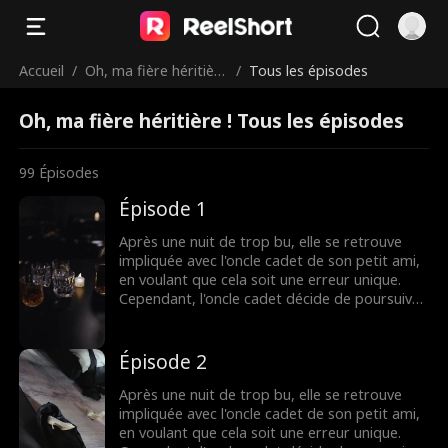
Accueil
/
Oh, ma fière héritière
/
Tous les épisodes
!
Oh, ma fière héritière ! Tous les épisodes
99
Épisodes
Épisode 1
Après une nuit de trop bu, elle se retrouve
impliquée avec l'oncle cadet de son petit ami,
en voulant que cela soit une erreur unique.
Cependant, l'oncle cadet décide de poursuivre
l'affaire plus loin. Pour sa grande déception,
l'infidélité de son petit ami s'avère être avec
sa propre sœur, qui la provoque à plusieurs
Épisode 2
reprises. Face à cette trahison et à ces
provocations continues, comment va-t-elle
Après une nuit de trop bu, elle se retrouve
réagir...
impliquée avec l'oncle cadet de son petit ami,
en voulant que cela soit une erreur unique.