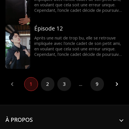
en voulant que cela soit une erreur unique.
Cependant, l'oncle cadet décide de poursuivre
l'affaire plus loin. Pour sa grande déception,
l'infidélité de son petit ami s'avère être avec
sa propre sœur, qui la provoque à plusieurs
Épisode 12
reprises. Face à cette trahison et à ces
provocations continues, comment va-t-elle
Après une nuit de trop bu, elle se retrouve
réagir...
impliquée avec l'oncle cadet de son petit ami,
en voulant que cela soit une erreur unique.
Cependant, l'oncle cadet décide de poursuivre
l'affaire plus loin. Pour sa grande déception,
l'infidélité de son petit ami s'avère être avec
sa propre sœur, qui la provoque à plusieurs
reprises. Face à cette trahison et à ces
provocations continues, comment va-t-elle
1
2
3
...
9
réagir...
À PROPOS