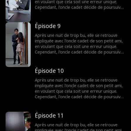
en voulant que cela soit une erreur unique.
Cependant, l'oncle cadet décide de poursuivre
l'affaire plus loin. Pour sa grande déception,
l'infidélité de son petit ami s'avère être avec
sa propre sœur, qui la provoque à plusieurs
Épisode 9
reprises. Face à cette trahison et à ces
provocations continues, comment va-t-elle
Après une nuit de trop bu, elle se retrouve
réagir...
impliquée avec l'oncle cadet de son petit ami,
en voulant que cela soit une erreur unique.
Cependant, l'oncle cadet décide de poursuivre
l'affaire plus loin. Pour sa grande déception,
l'infidélité de son petit ami s'avère être avec
sa propre sœur, qui la provoque à plusieurs
Épisode 10
reprises. Face à cette trahison et à ces
provocations continues, comment va-t-elle
Après une nuit de trop bu, elle se retrouve
réagir...
impliquée avec l'oncle cadet de son petit ami,
en voulant que cela soit une erreur unique.
Cependant, l'oncle cadet décide de poursuivre
l'affaire plus loin. Pour sa grande déception,
l'infidélité de son petit ami s'avère être avec
sa propre sœur, qui la provoque à plusieurs
Épisode 11
reprises. Face à cette trahison et à ces
provocations continues, comment va-t-elle
Après une nuit de trop bu, elle se retrouve
réagir...
impliquée avec l'oncle cadet de son petit ami,