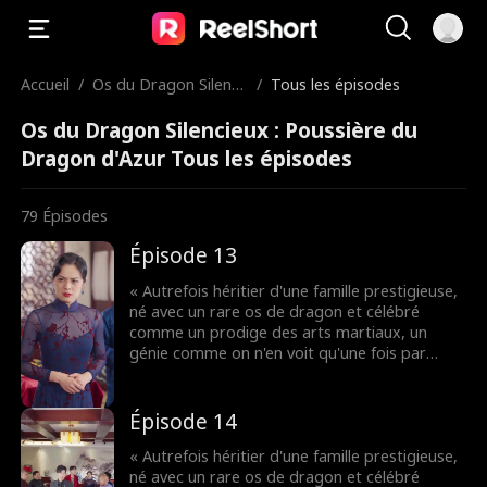
Accueil
/
Os du Dragon Silenci
/
Tous les épisodes
eux : Poussière du Dr
Os du Dragon Silencieux : Poussière du
agon d'Azur
Dragon d'Azur Tous les épisodes
79
Épisodes
Épisode 13
« Autrefois héritier d'une famille prestigieuse,
né avec un rare os de dragon et célébré
comme un prodige des arts martiaux, un
génie comme on n'en voit qu'une fois par
siècle. Cependant, sa belle-mère, dévorée par
l'ambition, transplanta de force son os de
dragon à son jeune frère. Dès lors, il devint
Épisode 14
infirme. Avec l'aide de son amie d'enfance, il
échappa de justesse à l'emprise de sa famille.
« Autrefois héritier d'une famille prestigieuse,
Mais elle, pour le protéger, fut à jamais
né avec un rare os de dragon et célébré