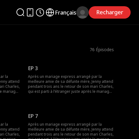
Recharger
Français
76
Épisodes
EP 3
ar la
Après un mariage express arrangé par la
enny attend
meilleure amie de sa défunte mère, Jenny attend
ari Charles,
pendant trois ans le retour de son mari Charles,
 le mariage.
qui est parti à l'étranger juste après le mariage.
accusations
À son retour, des malentendus, des accusations
itent à
et des opportunités manquées les incitent à
'un coup
divorcer. Lorsque Jenny est victime d'un coup
ent pour la
monté par des rivaux, Charles intervient pour la
EP 7
issements
protéger, mais de nouveaux rebondissements
ent de les
et des manigances familiales continuent de les
ar la
Après un mariage express arrangé par la
séparer.
enny attend
meilleure amie de sa défunte mère, Jenny attend
ari Charles,
pendant trois ans le retour de son mari Charles,