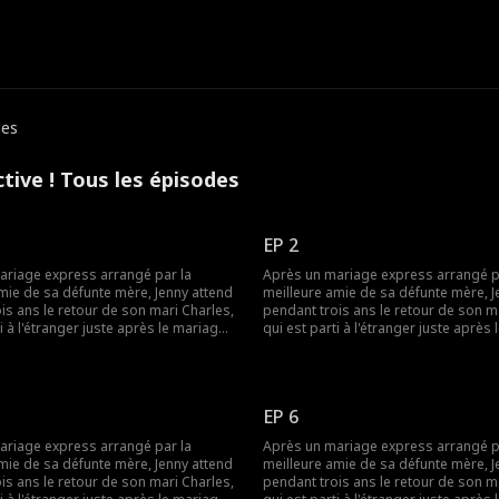
des
tive ! Tous les épisodes
EP 2
ariage express arrangé par la
Après un mariage express arrangé p
mie de sa défunte mère, Jenny attend
meilleure amie de sa défunte mère, J
is ans le retour de son mari Charles,
pendant trois ans le retour de son m
i à l'étranger juste après le mariage.
qui est parti à l'étranger juste après
ur, des malentendus, des accusations
À son retour, des malentendus, des 
rtunités manquées les incitent à
et des opportunités manquées les inc
orsque Jenny est victime d'un coup
divorcer. Lorsque Jenny est victime d
es rivaux, Charles intervient pour la
monté par des rivaux, Charles intervi
EP 6
mais de nouveaux rebondissements
protéger, mais de nouveaux rebond
gances familiales continuent de les
et des manigances familiales continu
ariage express arrangé par la
Après un mariage express arrangé p
séparer.
mie de sa défunte mère, Jenny attend
meilleure amie de sa défunte mère, J
is ans le retour de son mari Charles,
pendant trois ans le retour de son m