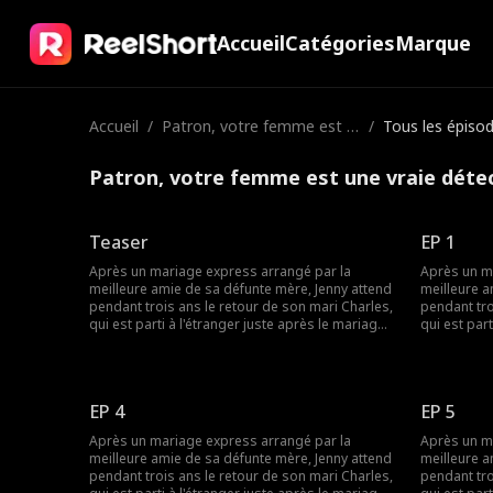
Accueil
Catégories
Marque
Accueil
/
Patron, votre femme est u
/
Tous les épiso
ne vraie détective !
Patron, votre femme est une vraie détec
Teaser
EP 1
Après un mariage express arrangé par la
Après un m
meilleure amie de sa défunte mère, Jenny attend
meilleure a
pendant trois ans le retour de son mari Charles,
pendant tro
qui est parti à l'étranger juste après le mariage.
qui est part
À son retour, des malentendus, des accusations
À son reto
et des opportunités manquées les incitent à
et des oppo
divorcer. Lorsque Jenny est victime d'un coup
divorcer. L
monté par des rivaux, Charles intervient pour la
monté par d
EP 4
EP 5
protéger, mais de nouveaux rebondissements
protéger, 
et des manigances familiales continuent de les
et des mani
Après un mariage express arrangé par la
Après un m
séparer.
séparer.
meilleure amie de sa défunte mère, Jenny attend
meilleure a
pendant trois ans le retour de son mari Charles,
pendant tro